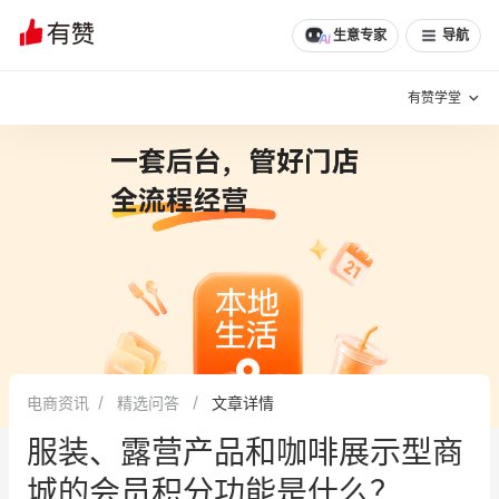
文章
问诊
群聊
学堂
推荐
分享
生意专家
导航
有赞学堂
有赞说增长
私域日历
增长方法
有赞说案例拆解
有赞专家说
有赞成功案例
新零售最佳实践
面对面聊增长
电商资讯
精选问答
文章详情
有赞春季发布会
实干家直播间
服装、露营产品和咖啡展示型商
新零售大会
新零售茶会
城的会员积分功能是什么？