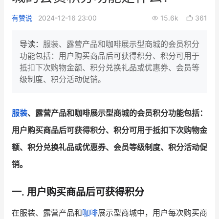
新零售私享会
门店经营增长公开课
有赞说
2024-12-16 23:00
15.6k
361
AllValue
战略合作
导读：
服装、露营产品和咖啡展示型商城的会员积分
功能包括：用户购买商品后可获得积分、积分可用于
增长产品指南
抵扣下次购物金额、积分兑换礼品或优惠券、会员等
级制度、积分活动促销。
智库
产品场景库
产品更新动态
帮助中心
服装
、露营产品和咖啡展示型商城的会员积分功能包括：
行业洞察
用户购买商品后可获得积分、积分可用于抵扣下次购物金
额、积分兑换礼品或优惠券、会员等级制度、积分活动促
品牌消费观
行业报告
销。
新零售资讯
一. 用户购买商品后可获得积分
培训课程
在服装、露营产品和
咖啡
展示型商城中，用户每次购买商
私域课程
新零售内参