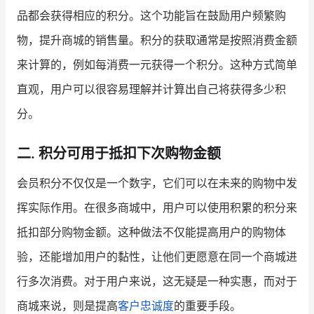
品都会获得相应的积分。这个功能旨在鼓励用户频繁购
增长俱乐部
物，提升商城的销售量。积分的获取通常是按照消费金额
增长俱乐部
有赞商盟
来计算的，例如每消费一元获得一个积分。这种方式简单
直观，用户可以很容易理解并计算出自己将获得多少积
商家社区
社群交流
分。
合作共进
二. 积分可用于抵扣下次购物金额
入驻有赞
认证代理商
会员积分不仅仅是一个数字，它们可以在未来的购物中发
认证服务商
设计服务商
挥实际作用。在很多商城中，用户可以使用积累的积分来
有赞云
数据通服务
抵扣部分购物金额。这种做法不仅能提高用户的购物体
验，还能增加用户的黏性，让他们更愿意在同一个商城进
行多次消费。对于用户来说，这无疑是一种实惠，而对于
商城来说，则是提高
客户忠诚度
的重要手段。