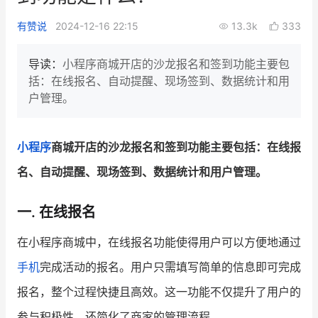
新零售私享会
门店经营增长公开课
有赞说
2024-12-16 22:15
13.3k
333
AllValue
战略合作
导读：
小程序商城开店的沙龙报名和签到功能主要包
括：在线报名、自动提醒、现场签到、数据统计和用
增长产品指南
户管理。
智库
产品场景库
产品更新动态
帮助中心
小程序
商城开店的沙龙报名和签到功能主要包括：在线报
名、自动提醒、现场签到、数据统计和用户管理。
行业洞察
一. 在线报名
品牌消费观
行业报告
在小程序商城中，在线报名功能使得用户可以方便地通过
新零售资讯
手机
完成活动的报名。用户只需填写简单的信息即可完成
培训课程
报名，整个过程快捷且高效。这一功能不仅提升了用户的
私域课程
新零售内参
参与积极性，还简化了商家的管理流程。