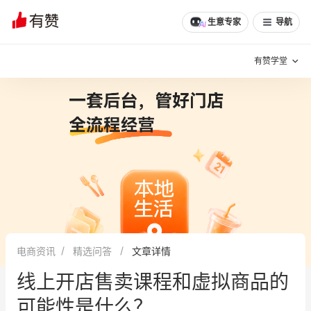
生意专家
导航
有赞学堂
有赞说增长
私域日历
增长方法
有赞说案例拆解
有赞专家说
有赞成功案例
新零售最佳实践
面对面聊增长
电商资讯
精选问答
文章详情
有赞春季发布会
实干家直播间
线上开店售卖课程和虚拟商品的
新零售大会
新零售茶会
可能性是什么？