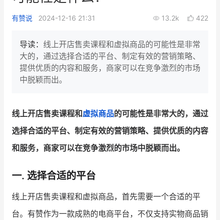
新零售私享会
门店经营增长公开课
有赞说
2024-12-16 21:31
13.2k
422
AllValue
战略合作
导读：
线上开店售卖课程和虚拟商品的可能性是非常
大的，通过选择合适的平台、制定有效的营销策略、
增长产品指南
提供优质的内容和服务，商家可以在竞争激烈的市场
中脱颖而出。
智库
产品场景库
产品更新动态
帮助中心
线上开店售卖课程和
虚拟商品
的可能性是非常大的，通过
行业洞察
选择合适的平台、制定有效的营销策略、提供优质的内容
和服务，商家可以在竞争激烈的市场中脱颖而出。
品牌消费观
行业报告
新零售资讯
一. 选择合适的平台
培训课程
线上开店售卖课程和虚拟商品，首先需要一个合适的平
台。有赞作为一款成熟的电商平台，不仅支持实物商品销
私域课程
新零售内参