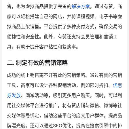
售，也为虚拟商品提供了完备的
解决方案
。通过有赞，商
增长俱乐部
家可以轻松搭建自己的网店，并将课程视频、电子书等虚
增长俱乐部
有赞商盟
拟商品上架销售。平台提供了多种支付方式，确保交易的
便捷性和安全性。此外，有赞还支持会员管理和营销工
商家社区
社群交流
具，有助于提升客户粘性和复购率。
合作共进
二. 制定有效的营销策略
入驻有赞
认证代理商
成功的线上销售离不开有效的营销策略。通过有赞的营销
认证服务商
设计服务商
工具，商家可以设计各种促销活动，例如限时折扣、
优惠
有赞云
数据通服务
券发放
、满减活动等，吸引更多用户购买。同时，可以利
用社交媒体平台进行推广，将有赞店铺与微信、微博等社
交媒体账号绑定，借助这些平台的庞大用户群体，提高品
牌曝光度。还可以通过SEO优化，提高在搜索引擎中的排