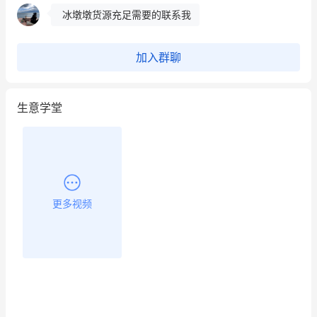
冰墩墩货源充足需要的联系我
这个营销策划案例推荐大家看一下
加入群聊
用有赞就能在微信、小红书同时经营了
生意学堂
餐饮也得靠私域和服务提高竞争力
昨晚的直播课程太好啦❤️
更多视频