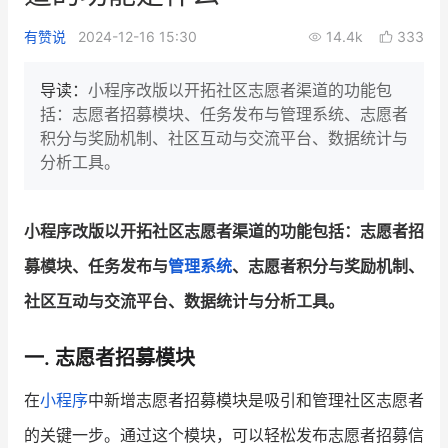
新零售私享会
门店经营增长公开课
有赞说
2024-12-16 15:30
14.4k
333
AllValue
战略合作
导读：
小程序改版以开拓社区志愿者渠道的功能包
括：志愿者招募模块、任务发布与管理系统、志愿者
增长产品指南
积分与奖励机制、社区互动与交流平台、数据统计与
分析工具。
智库
产品场景库
产品更新动态
帮助中心
小程序改版以开拓社区志愿者渠道的功能包括：志愿者招
行业洞察
募模块、任务发布与
管理系统
、志愿者积分与奖励机制、
社区互动与交流平台、数据统计与分析工具。
品牌消费观
行业报告
新零售资讯
一. 志愿者招募模块
培训课程
在
小程序
中新增志愿者招募模块是吸引和管理社区志愿者
的关键一步。通过这个模块，可以轻松发布志愿者招募信
私域课程
新零售内参