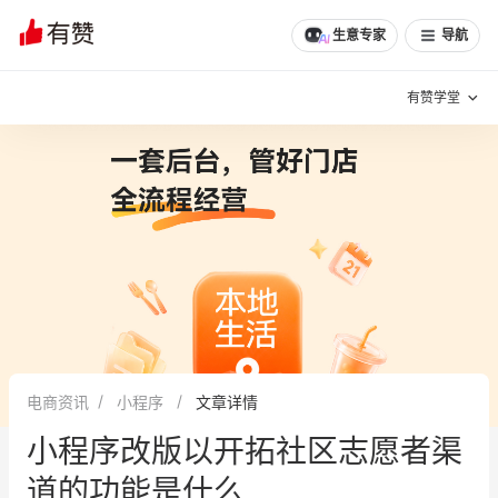
文章
问诊
群聊
学堂
推荐
分享
生意专家
导航
有赞学堂
有赞说增长
私域日历
增长方法
有赞说案例拆解
有赞专家说
有赞成功案例
新零售最佳实践
面对面聊增长
电商资讯
小程序
文章详情
有赞春季发布会
实干家直播间
小程序改版以开拓社区志愿者渠
新零售大会
新零售茶会
道的功能是什么