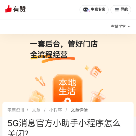
生意专家
导航
有赞学堂
有赞说增长
私域日历
增长方法
有赞说案例拆解
有赞专家说
有赞成功案例
新零售最佳实践
面对面聊增长
电商资讯
文章
小程序
文章详情
有赞春季发布会
实干家直播间
5G消息官方小助手小程序怎么
新零售大会
新零售茶会
关闭？