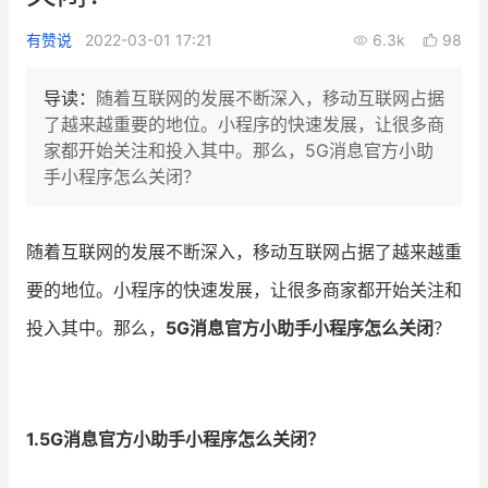
新零售私享会
门店经营增长公开课
有赞说
2022-03-01 17:21
6.3k
98
AllValue
战略合作
导读：
随着互联网的发展不断深入，移动互联网占据
了越来越重要的地位。小程序的快速发展，让很多商
增长产品指南
家都开始关注和投入其中。那么，5G消息官方小助
手小程序怎么关闭？
智库
产品场景库
产品更新动态
帮助中心
随着互联网的发展不断深入，移动互联网占据了越来越重
行业洞察
要的地位。小程序的快速发展，让很多商家都开始关注和
投入其中。那么，
5G消息官方小助手小程序怎么关闭
？
品牌消费观
行业报告
新零售资讯
培训课程
1.5G消息官方小助手小程序怎么关闭？
私域课程
新零售内参