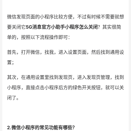
增长俱乐部
微信发现页面的小程序比较方便，不过有时候不需要就想
增长俱乐部
有赞商盟
要关闭它
5G消息官方小助手小程序怎么关闭
？其实很简
单的，按照以下流程操作即可：
商家社区
社群交流
首先，打开微信，找我，进入设置页面，然后找到通用设
合作共进
置；
入驻有赞
认证代理商
其次，在通用设置里找到发现页，进入发现页管理，找到
认证服务商
设计服务商
小程序，直接点击小程序后方的绿色开关按钮，就可以关
有赞云
数据通服务
闭了。
2.微信小程序的常见功能有哪些？