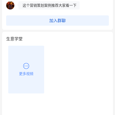
这个营销策划案例推荐大家看一下
用有赞就能在微信、小红书同时经营了
加入群聊
餐饮也得靠私域和服务提高竞争力
生意学堂
昨晚的直播课程太好啦❤️
更多视频