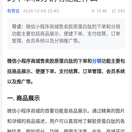
新零售私享会
门店经营增长公开课
有赞说
2024-12-09 23:45
13.4k
342
AllValue
战略合作
导读：
微信小程序商城售卖胶原蛋白肽的下单和分销
功能主要包括商品展示、便捷下单、支付结算、订单
增长产品指南
管理、会员系统以及分销推广等。
智库
产品场景库
产品更新动态
帮助中心
微信小程序商城售卖胶原蛋白肽的下单和
分销
功能主要包
括商品展示、便捷下单、支付结算、订单管理、会员系统
行业洞察
以及推广等。
品牌消费观
行业报告
一. 商品展示
新零售资讯
微信小程序商城的首要功能是商品展示。通过精美的图片
培训课程
和详细的商品描述，用户可以直观地了解胶原蛋白肽的各
私域课程
新零售内参
种信息，例如成分、功效、使用方法等。此外，商城还可