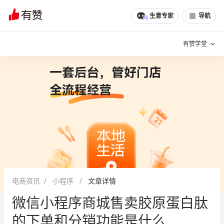
生意专家
导航
有赞学堂
有赞说增长
私域日历
增长方法
有赞说案例拆解
有赞专家说
有赞成功案例
新零售最佳实践
面对面聊增长
电商资讯
小程序
文章详情
有赞春季发布会
实干家直播间
微信小程序商城售卖胶原蛋白肽
新零售大会
新零售茶会
的下单和分销功能是什么