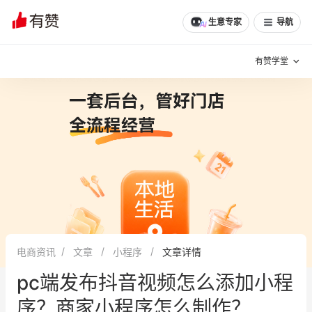
文章
问诊
群聊
学堂
推荐
分享
生意专家
导航
有赞学堂
有赞说增长
私域日历
增长方法
有赞说案例拆解
有赞专家说
有赞成功案例
新零售最佳实践
面对面聊增长
电商资讯
文章
小程序
文章详情
有赞春季发布会
实干家直播间
pc端发布抖音视频怎么添加小程
新零售大会
新零售茶会
序？商家小程序怎么制作？