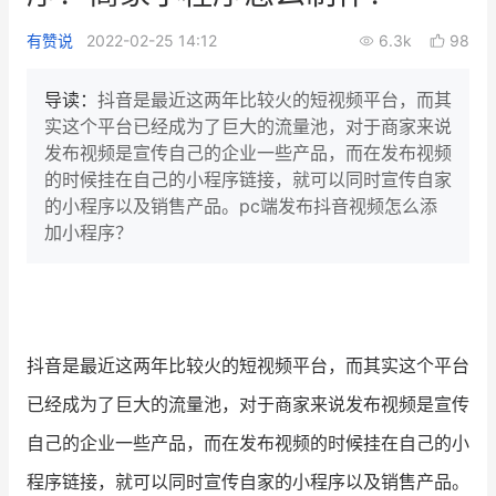
新零售私享会
门店经营增长公开课
有赞说
2022-02-25 14:12
6.3k
98
AllValue
战略合作
导读：
抖音是最近这两年比较火的短视频平台，而其
实这个平台已经成为了巨大的流量池，对于商家来说
增长产品指南
发布视频是宣传自己的企业一些产品，而在发布视频
的时候挂在自己的小程序链接，就可以同时宣传自家
智库
产品场景库
的小程序以及销售产品。pc端发布抖音视频怎么添
产品更新动态
帮助中心
加小程序？
行业洞察
品牌消费观
行业报告
抖音是最近这两年比较火的短视频平台，而其实这个平台
新零售资讯
已经成为了巨大的流量池，对于商家来说发布视频是宣传
培训课程
自己的企业一些产品，而在发布视频的时候挂在自己的小
程序链接，就可以同时宣传自家的小程序以及销售产品。
私域课程
新零售内参