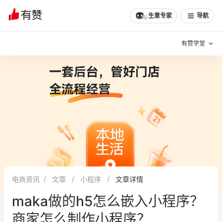
文章
问诊
群聊
学堂
推荐
分享
生意专家
导航
有赞学堂
有赞说增长
私域日历
增长方法
有赞说案例拆解
有赞专家说
有赞成功案例
新零售最佳实践
面对面聊增长
电商资讯
文章
小程序
文章详情
有赞春季发布会
实干家直播间
maka做的h5怎么嵌入小程序？
新零售大会
新零售茶会
商家怎么制作小程序？