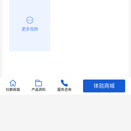
昨晚的直播课程太好啦❤️
更多视频
体验商城
推荐文章
社群商城
产品资料
服务咨询
查看更多
店铺护航
有赞安心入驻 服务中断赔偿102.4倍