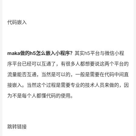
增长俱乐部
代码嵌入
增长俱乐部
有赞商盟
商家社区
社群交流
maka做的h5怎么嵌入小程序？
其实h5平台与微信小程
合作共进
序平台已经可以互通了，有很多人都想要说这两个平台的
入驻有赞
认证代理商
流量能否互通，当然是可以的，一般是需要在代码中间直
认证服务商
设计服务商
接嵌入。当然这个过程是需要专业的技术人员来做的，因
为不是每个人都懂代码的使用。
有赞云
数据通服务
跳转链接