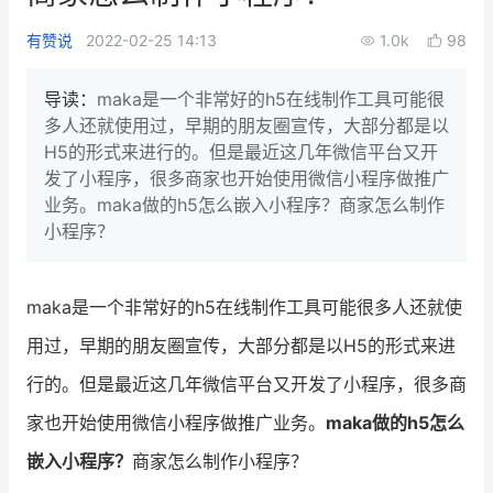
新零售私享会
门店经营增长公开课
有赞说
2022-02-25 14:13
1.0k
98
AllValue
战略合作
导读：
maka是一个非常好的h5在线制作工具可能很
多人还就使用过，早期的朋友圈宣传，大部分都是以
增长产品指南
H5的形式来进行的。但是最近这几年微信平台又开
发了小程序，很多商家也开始使用微信小程序做推广
智库
产品场景库
业务。maka做的h5怎么嵌入小程序？商家怎么制作
产品更新动态
帮助中心
小程序？
行业洞察
maka是一个非常好的h5在线制作工具可能很多人还就使
品牌消费观
行业报告
用过，早期的朋友圈宣传，大部分都是以H5的形式来进
新零售资讯
行的。但是最近这几年微信平台又开发了小程序，很多商
家也开始使用微信小程序做推广业务。
maka做的h5怎么
培训课程
嵌入小程序？
商家怎么制作小程序？
私域课程
新零售内参