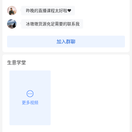
昨晚的直播课程太好啦❤️
冰墩墩货源充足需要的联系我
这个营销策划案例推荐大家看一下
加入群聊
用有赞就能在微信、小红书同时经营了
生意学堂
餐饮也得靠私域和服务提高竞争力
昨晚的直播课程太好啦❤️
更多视频