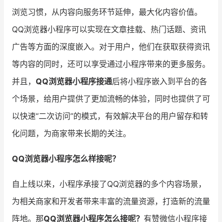
浏览习惯，从内容向服务环节延伸，最大化内容价值。
增长俱乐部
QQ浏览器小程序可以实现在文章挂载、热门话题、资讯
增长俱乐部
有赞商盟
广告等方面的深度嵌入。对于用户，他们在获取获得资讯
等内容的同时，还可以享受通过小程序带来的更多服务。
商家社区
社群交流
并且，
QQ浏览器小程序接通
后将小程序嵌入到平台的各
合作共进
个场景，给用户提供了更加流畅的体验，同时也提供了可
入驻有赞
认证代理商
以快速“二次访问”的模式，有效解决平台的用户留存和转
化问题，为商家带来长期的关注。
认证服务商
设计服务商
有赞云
数据通服务
QQ浏览器小程序怎么样接呢？
自上线以来，小程序承接了QQ浏览器的多个内容场景，
为相关商家和开发者带来丰富的流量资源，打造新的流量
阵地。那
QQ浏览器小程序怎么接呢？
有赞微信小程序接