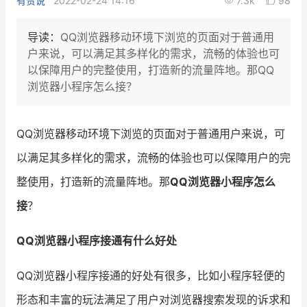
有赞说
2022-02-24 14:16
7.3k
98
新零售私享会
门店经营增长公开课
导读：
QQ浏览器移动环境下浏览的页面对于普通用
AllValue
战略合作
户来说，可以满足其多样化的需求，流畅的体验也可
以保障用户的完整使用，打造新的流量阵地。那QQ
增长产品指南
浏览器小程序怎么接？
智库
产品场景库
QQ浏览器移动环境下浏览的页面对于普通用户来说，可
产品更新动态
帮助中心
以满足其多样化的需求，流畅的体验也可以保障用户的完
行业洞察
整使用，打造新的流量阵地。那
QQ浏览器小程序怎么
接
？
品牌消费观
行业报告
新零售资讯
QQ浏览器小程序接通有什么好处
培训课程
QQ浏览器小程序接通的好处有很多，比如小程序轻便的
形态和丰富的玩法满足了用户对浏览器搜索发现的诉求和
私域课程
新零售内参