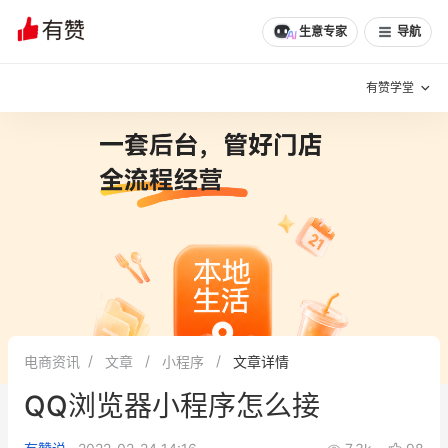
文章
问诊
群聊
学堂
推荐
分享
生意专家
导航
有赞学堂
有赞说增长
私域日历
增长方法
有赞说案例拆解
有赞专家说
有赞成功案例
新零售最佳实践
面对面聊增长
电商资讯
文章
小程序
文章详情
有赞春季发布会
实干家直播间
QQ浏览器小程序怎么接
新零售大会
新零售茶会