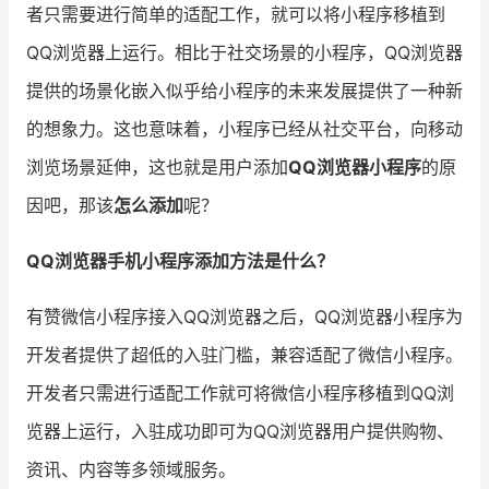
者只需要进行简单的适配工作，就可以将小程序移植到
增长俱乐部
QQ浏览器上运行。相比于社交场景的小程序，QQ浏览器
提供的场景化嵌入似乎给小程序的未来发展提供了一种新
增长俱乐部
有赞商盟
的想象力。这也意味着，小程序已经从社交平台，向移动
商家社区
社群交流
浏览场景延伸，这也就是用户添加
QQ浏览器小程序
的原
合作共进
因吧，那该
怎么添加
呢？
入驻有赞
认证代理商
QQ浏览器手机小程序添加方法是什么？
认证服务商
设计服务商
有赞微信小程序接入QQ浏览器之后，QQ浏览器小程序为
有赞云
数据通服务
开发者提供了超低的入驻门槛，兼容适配了微信小程序。
开发者只需进行适配工作就可将微信小程序移植到QQ浏
览器上运行，入驻成功即可为QQ浏览器用户提供购物、
资讯、内容等多领域服务。