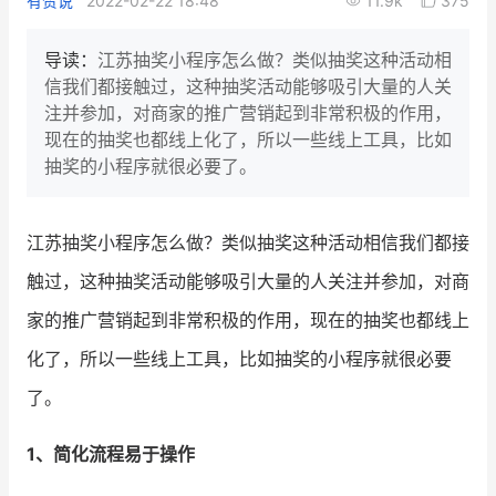
有赞说
2022-02-22 18:48
11.9k
375
新零售私享会
门店经营增长公开课
导读：
江苏抽奖小程序怎么做？类似抽奖这种活动相
AllValue
战略合作
信我们都接触过，这种抽奖活动能够吸引大量的人关
注并参加，对商家的推广营销起到非常积极的作用，
增长产品指南
现在的抽奖也都线上化了，所以一些线上工具，比如
抽奖的小程序就很必要了。
智库
产品场景库
产品更新动态
帮助中心
江苏抽奖小程序怎么做
？类似抽奖这种活动相信我们都接
触过，这种抽奖活动能够吸引大量的人关注并参加，对商
行业洞察
家的推广营销起到非常积极的作用，现在的抽奖也都线上
品牌消费观
行业报告
化了，所以一些线上工具，比如抽奖的小程序就很必要
新零售资讯
了。
培训课程
1、简化流程易于操作
私域课程
新零售内参