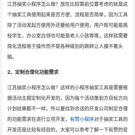
江苏抽奖小程序怎么做
？放在比较靠前位置考虑的就是这
增长俱乐部
个抽奖工具使用起来是否方便、流程是否简单，因为工具
除了活动发起方使用外还要给用户使用，用户既可能是高
增长俱乐部
有赞商盟
校学生、办公室白领也可能是老人小孩等等，这样就需要
商家社区
社群交流
简化流程易于操作而不是各种级别的跳转让人摸不着头
合作共进
脑。
入驻有赞
认证代理商
2、定制合理化功能需求
认证服务商
设计服务商
江苏抽奖小程序怎么做
？这样的小程序抽奖工具是需要根
有赞云
数据通服务
据活动主题定制化开发的，因为每个活动策划方目标方向
计划结果都不一样，所以要找到合适的开发公司制定合理
的功能需求在进行立项开发，
有赞小程序
对于抽奖工具的
开发还是比较有经验的，大家可以参考了解一下有赞的官