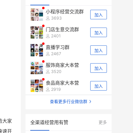
小程序经营交流群
加入
3693
门店生意交流群
加入
2401
直播学习群
加入
2467
服饰商家大本营
加入
3520
食品商家大本营
加入
2919
查看更多行业微信群
给大家
全渠道经营用有赞
更多
快速开