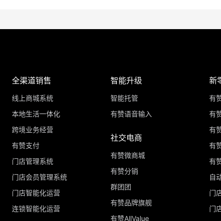
全渠道销售
智能升级
新
线上商城系统
智能托管
有
本地生活一体化
有赞语音输入
有赞
跨境业务经营
有
社交电商
有赞支付
有
有赞微商城
门店管理系统
有
有赞分销
门店会员管理系统
自
群团团
门店智能化运营
门
有赞品牌旗舰
连锁智能化运营
门
有赞AllValue