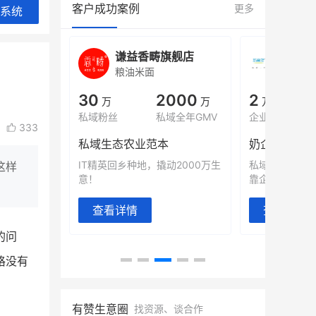
客户成功案例
更多
系统
城
谦益香畴旗舰店
白帝
粮油米面
小吃快
00
30
2000
2
%
万
万
万人
会员的客单价提升
私域粉丝
私域全年GMV
企业微信半年拉
333
万
私域生态农业范本
奶企靠企业微
有赞破局新
IT精英回乡种地，撬动2000万生
私域样本打法
这样
意！
靠企业微信实现
查看详情
查看详情
的问
格没有
有赞生意圈
找资源、谈合作