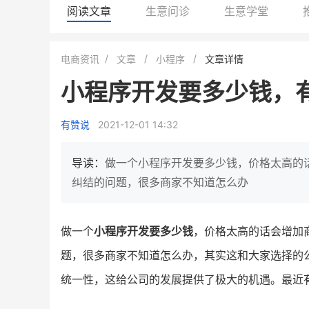
阅读文章
生意问诊
生意学堂
白帝牛奶旗舰店
小鹿蓝蓝会员
电商资讯
文章
小程序
文章详情
小吃快餐
休闲零食
小程序开发要多少钱，
2
900
80%
7900
万人
万
+
企业微信半年拉新
年销售额
复购率
一季度营
有赞说
2021-12-01 14:32
奶企靠企业微信销售额翻8倍
国民品牌副线的私域大
私域样本打法！新希望白帝乳业
三只松鼠旗下的网红婴儿
导读：
做一个小程序开发要多少钱，价格太高的
靠企业微信实现销售额翻 8 倍！
牌，22天便拿下类目第一
纠结的问题，很多商家不知道怎么办
查看详情
查看详情
做一个
小程序开发要多少钱
，价格太高的话会增加
题，很多商家不知道怎么办，其实这和大家选择的
统一性，这给公司的发展提供了极大的机遇。最近