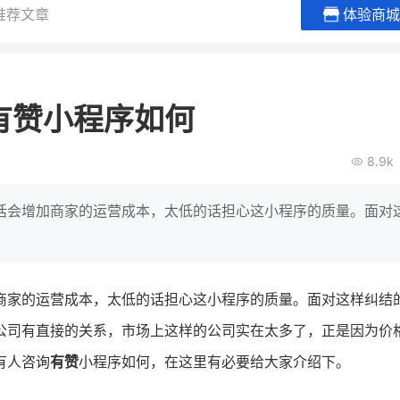
推荐文章
体验商城
BEIESTATE贝易品牌
龙贝莱商
女装
商城
有赞小程序如何
母婴
200
2
万
万
1
2
收
月销
top
亿元
8.9k
类目销售额
年度GMV
爆发
发力私域月销200
有货源没流量？母婴馆如何破局
辅食品
这家女装连锁如何借
话会增加商家的运营成本，太低的话担心这小程序的质量。面对
零售？
他只用7年做到平台销冠，转战私
域如何破局？
查看详情
查看详情
商家的运营成本，太低的话担心这小程序的质量。面对这样纠结
公司有直接的关系，市场上这样的公司实在太多了，正是因为价
有人咨询
有赞
小程序如何，在这里有必要给大家介绍下。