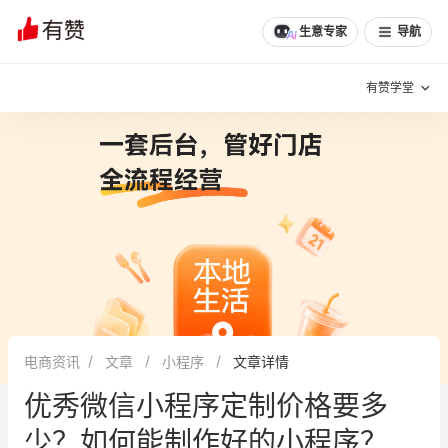
文章
问诊
群聊
学堂
推荐
分享
生意专家
导航
有赞学堂
有赞说增长
私域日历
增长方法
有赞说案例拆解
有赞专家说
有赞成功案例
新零售最佳实践
面对面聊增长
电商资讯
文章
小程序
文章详情
有赞春季发布会
实干家直播间
优秀微信小程序定制价格要多
新零售大会
新零售茶会
少？如何能制作好的小程序？