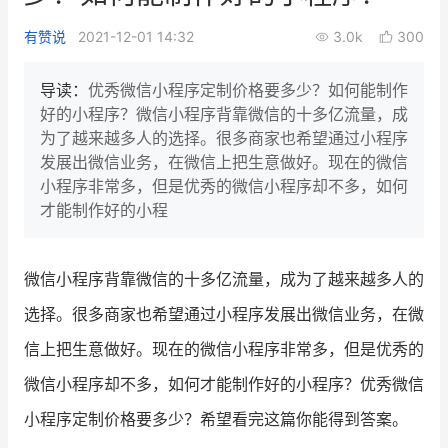
新零售私享会
门店经营增长公开课
有赞说
2021-12-01 14:32
3.0k
300
AllValue
战略合作
导读：
优秀微信小程序定制价格要多少？如何能制作
好的小程序？微信小程序背靠微信的十多亿流量，成
增长产品指南
为了越来越多人的选择。很多商家也希望通过小程序
发展出微信业务，在微信上把生意做好。现在的微信
智库
产品场景库
小程序非常多，但是优秀的微信小程序却不多，如何
产品更新动态
帮助中心
才能制作好的小程
行业洞察
微信小程序背靠微信的十多亿流量，成为了越来越多人的
品牌消费观
行业报告
选择。很多商家也希望通过小程序发展出微信业务，在微
新零售资讯
信上把生意做好。现在的微信小程序非常多，但是优秀的
微信小程序却不多，如何才能制作好的小程序？优秀微信
培训课程
小程序定制价格要多少？希望看完这篇你能得到答案。
私域课程
新零售内参