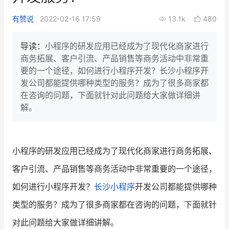
新零售私享会
门店经营增长公开课
有赞说
2022-02-16 17:59
13.1k
480
AllValue
战略合作
导读：
小程序的研发应用已经成为了现代化商家进行
商务拓展、客户引流、产品销售等商务活动中非常重
增长产品指南
要的一个途径，如何进行小程序开发？长沙小程序开
发公司都能提供哪种类型的服务？成为了很多商家都
智库
产品场景库
在咨询的问题，下面就针对此问题给大家做详细讲
产品更新动态
帮助中心
解。
行业洞察
小程序的研发应用已经成为了现代化商家进行商务拓展、
品牌消费观
行业报告
客户引流、产品销售等商务活动中非常重要的一个途径，
新零售资讯
如何进行小程序开发？
长沙小程序
开发公司都能提供哪种
培训课程
类型的服务？成为了很多商家都在咨询的问题，下面就针
对此问题给大家做详细讲解。
私域课程
新零售内参