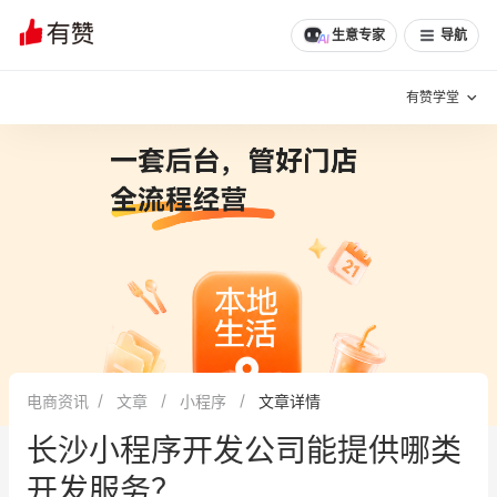
文章
问诊
群聊
学堂
推荐
分享
生意专家
导航
有赞学堂
有赞说增长
私域日历
增长方法
有赞说案例拆解
有赞专家说
有赞成功案例
新零售最佳实践
面对面聊增长
电商资讯
文章
小程序
文章详情
有赞春季发布会
实干家直播间
长沙小程序开发公司能提供哪类
新零售大会
新零售茶会
开发服务？