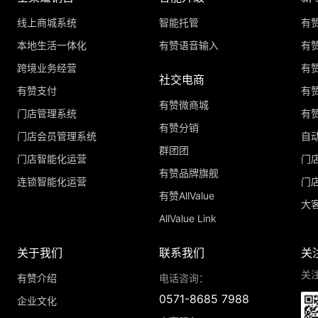
线上商城系统
智能托管
有
本地生活一体化
有赞语音输入
有赞
跨境业务经营
有
社交电商
有赞支付
有
有赞微商城
门店管理系统
有
有赞分销
门店会员管理系统
自
群团团
门店智能化运营
门
有赞品牌旗舰
连锁智能化运营
门
有赞AllValue
大
AllValue Link
关于我们
联系我们
关
关
有赞介绍
电话咨询：
0571-8685 7988
企业文化