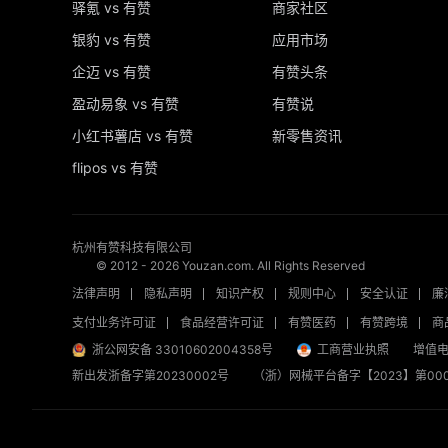
驿氪 vs 有赞
商家社区
银豹 vs 有赞
应用市场
企迈 vs 有赞
有赞头条
盈动易象 vs 有赞
有赞说
小红书薯店 vs 有赞
新零售资讯
flipos vs 有赞
杭州有赞科技有限公司
© 2012 -
2026
Youzan.com. All Rights Reserved
法律声明
隐私声明
知识产权
规则中心
安全认证
廉
支付业务许可证
食品经营许可证
有赞医药
有赞跨境
商
浙公网安备 33010602004358号
工商营业执照
增值电
新出发浙备字第20230002号
（浙）网械平台备字【2023】第000