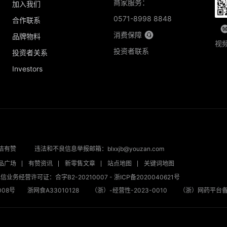
商家服务：
加入我们
0571-8998 8848
合作联系
消费保障
品牌物料
视
投资者联系
投资者关系
Investors
洁有赞
违法和不良信息举报邮箱：blxxjb@youzan.com
品广场
有赞资讯
新零售文章
站点地图
关键词地图
信业务经营许可证：合字B2-20210007
-
浙ICP备2020040621号
08号
浙网食A33010128
（浙）-经营性-2023-0010
（浙）网药平台备字