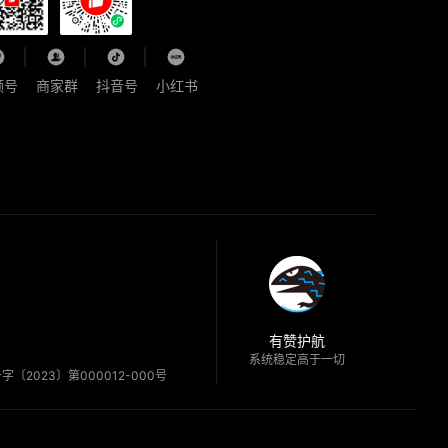
频号
商家群
抖音号
小红书
有赞护航
系统稳定高于一切
〔2023〕第000012-000号