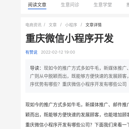
阅读文章
生意问诊
生意学堂
BEIESTATE贝易品牌
龙贝莱商城
电商资讯
文章
小程序
文章详情
女装
商城
重庆微信小程序开发
母婴
200
200
万
%
1
2
月销
top
亿元
有赞说
2022-02-12 19:00
类目销售额
年度GMV
发力私域月销200万
有货源没流量？母婴馆如何破局
这家女装连锁如何借有赞
导读：
现如今的推广方式多如牛毛，新媒体推广
零售？
他只用7年做到平台销冠，转战私
广则从中脱颖而出，既能够方便快速的发展顾客
域如何破局？
序优势有哪些？重庆微信小程序开发有哪些公司
查看详情
查看详情
现如今的推广方式多如牛毛，新媒体推广、邮件推
颖而出，既能够方便快速的发展顾客，也能增加顾
重庆微信小程序开发有哪些公司？下面我们来看一