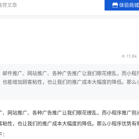
推荐文章
体验商城
谦益香畴旗舰店
白帝牛奶
粮油米面
小吃快餐
30
2000
2
万
万
万人
会员的客单价提升
私域粉丝
私域全年GMV
企业微信半年拉新
11.6k
私域生态农业范本
奶企靠企业微信销
破局新
IT精英回乡种地，撬动2000万生
私域样本打法！新希
、邮件推广、网站推广、各种广告推广让我们眼花缭乱，而小程
意！
靠企业微信实现销售额
，也能增加顾客粘性，也让我们的推广成本大幅度的降低。那么
查看详情
查看详情
广、网站推广、各种广告推广让我们眼花缭乱，而小程序推广则
客粘性，也让我们的推广成本大幅度的降低。那么小程序优势有
下：