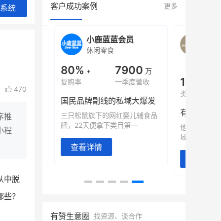
客户成功案例
更多
系统
旗舰店
小鹿蓝蓝会员
BEI
休闲零食
商城
母婴
900
80%
7900
万
+
万
1
年销售额
复购率
一季度营收
top
470
类目销售额
售额翻8倍
国民品牌副线的私域大爆发
望白帝乳业
三只松鼠旗下的网红婴儿辅食品
序推
翻 8 倍！
牌，22天便拿下类目第一
他只用7年做
小程
域如何破局？
查看详情
查看详情
从中脱
哪些？
有赞生意圈
找资源、谈合作