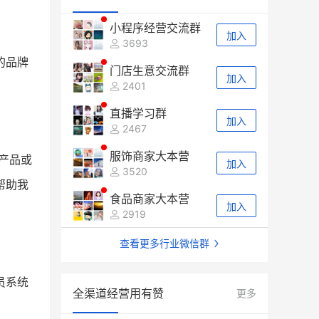
小程序经营交流群
加入
3693
的品牌
门店生意交流群
加入
2401
直播学习群
加入
2467
服饰商家大本营
产品或
加入
3520
帮助我
食品商家大本营
加入
2919
查看更多行业微信群
员系统
全渠道经营用有赞
更多