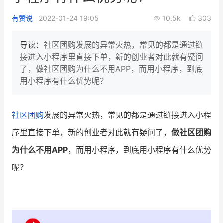
新零售私享会
门店经营增长公开课
有赞说
2022-01-24 19:05
10.5k
303
AllValue
战略合作
导读：
社区团购发展的异常火热，常见的都是通过链
接进入小程序里直接下单，新的创业者对此就有疑问
增长产品指南
了，做社区团购为什么不用APP，而用小程序，到底
用小程序有什么优势呢？
智库
产品场景库
产品更新动态
帮助中心
社区团购
发展的异常火热，常见的都是通过链接进入小程
行业洞察
序里直接下单，新的创业者对此就有疑问了，
做社区团购
为什么不用APP
，而用小程序，到底用小程序有什么优势
品牌消费观
行业报告
呢？
新零售资讯
培训课程
私域课程
新零售内参