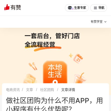
文章
问诊
群聊
学堂
推荐
分享
生意专家
导航
有赞学堂
有赞说增长
私域日历
增长方法
有赞说案例拆解
有赞专家说
有赞成功案例
新零售最佳实践
面对面聊增长
电商资讯
文章
社区团购
文章详情
有赞春季发布会
实干家直播间
做社区团购为什么不用APP，用
新零售大会
新零售茶会
小程序有什么优势呢？