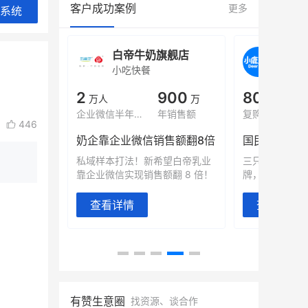
客户成功案例
更多
系统
旗舰店
白帝牛奶旗舰店
小鹿
小吃快餐
休闲零
000
2
900
80%
万
万人
万
+
域全年GMV
企业微信半年拉新
年销售额
复购率
446
奶企靠企业微信销售额翻8倍
国民品牌副
2000万生
私域样本打法！新希望白帝乳业
三只松鼠旗下
靠企业微信实现销售额翻 8 倍！
牌，22天便拿
查看详情
查看详情
有赞生意圈
找资源、谈合作