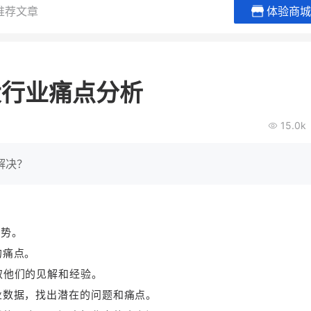
推荐文章
体验商城
贝易品牌
龙贝莱商城
谦益香畴
女装
粮油米面
大行业痛点分析
200
200
30
2
万
%
万
月销
会员的客单价提升
私域粉丝
私
15.0k
V
发力私域月销200万
私域生态农业范本
有货源没流量？母婴馆如何破局
这家女装连锁如何借有赞破局新
IT精英回乡种地，撬动
解决？
零售？
意！
转战私
查看详情
查看详情
趋势。
的痛点。
取他们的见解和经验。
业数据，找出潜在的问题和痛点。