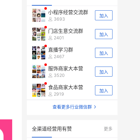
小程序经营交流群
加入
3693
门店生意交流群
加入
2401
直播学习群
加入
2467
服饰商家大本营
加入
3520
食品商家大本营
加入
2919
查看更多行业微信群
全渠道经营用有赞
更多