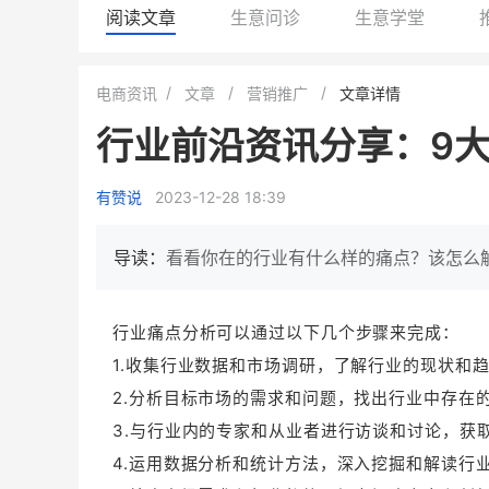
阅读文章
生意问诊
生意学堂
小鹿蓝蓝会员
BEIESTATE
电商资讯
文章
营销推广
文章详情
休闲零食
商城
行业前沿资讯分享：9
母婴
80%
7900
+
万
1
2
复购率
一季度营收
top
亿元
有赞说
2023-12-28 18:39
类目销售额
年度GM
国民品牌副线的私域大爆发
三只松鼠旗下的网红婴儿辅食品
导读：
看看你在的行业有什么样的痛点？该怎么
牌，22天便拿下类目第一
他只用7年做到平台销冠，
域如何破局？
查看详情
行业痛点分析可以通过以下几个步骤来完成：
查看详情
1.收集行业数据和市场调研，了解行业的现状和
2.分析目标市场的需求和问题，找出行业中存在
3.与行业内的专家和从业者进行访谈和讨论，获
4.运用数据分析和统计方法，深入挖掘和解读行