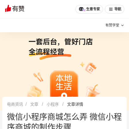
生意专家
导航
有赞学堂
有赞说增长
私域日历
增长方法
有赞说案例拆解
有赞专家说
有赞成功案例
新零售最佳实践
面对面聊增长
电商资讯
文章
小程序
文章详情
有赞春季发布会
实干家直播间
微信小程序商城怎么弄 微信小程
新零售大会
新零售茶会
序商城的制作步骤