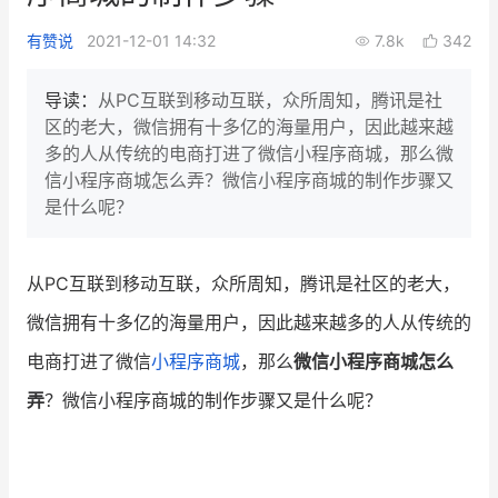
新零售私享会
门店经营增长公开课
有赞说
2021-12-01 14:32
7.8k
342
AllValue
战略合作
导读：
从PC互联到移动互联，众所周知，腾讯是社
区的老大，微信拥有十多亿的海量用户，因此越来越
增长产品指南
多的人从传统的电商打进了微信小程序商城，那么微
信小程序商城怎么弄？微信小程序商城的制作步骤又
智库
产品场景库
是什么呢？
产品更新动态
帮助中心
从P
C
互联到移动互联，众所周知，腾讯是社区的老大，
行业洞察
微信拥有十多亿的海量用户，因此越来越多的人从传统的
品牌消费观
行业报告
电商打进了微信
小程序商城
，那么
微信小程序商城怎么
新零售资讯
弄
？微信小程序商城的制作步骤又是什么呢？
培训课程
私域课程
新零售内参