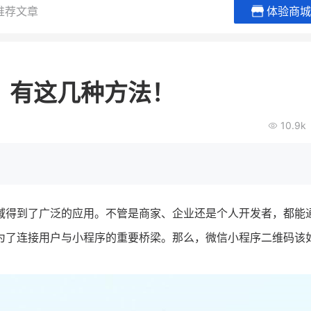
推荐文章
体验商城
谦益香畴旗舰店
白帝牛奶
粮油米面
小吃快餐
？有这几种方法！
30
2000
2
万
万
万人
会员的客单价提升
私域粉丝
私域全年GMV
企业微信半年拉新
10.9k
私域生态农业范本
奶企靠企业微信销
破局新
IT精英回乡种地，撬动2000万生
私域样本打法！新希
意！
靠企业微信实现销售额
查看详情
查看详情
域得到了广泛的应用。不管是商家、企业还是个人开发者，都能
为了连接用户与小程序的重要桥梁。那么，微信小程序二维码该