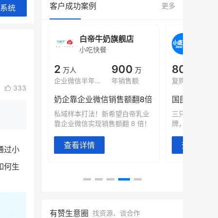
客户成功案例
更多
系统
旗舰店
小鹿蓝蓝会员
BEI
休闲零食
商城
母婴
900
80%
7900
万
+
万
1
年销售额
复购率
一季度营收
top
333
类目销售额
售额翻8倍
国民品牌副线的私域大爆发
望白帝乳业
三只松鼠旗下的网红婴儿辅食品
翻 8 倍！
牌，22天便拿下类目第一
他只用7年做
域如何破局？
查看详情
通过小
查看详情
如何生
有赞生意圈
找资源、谈合作