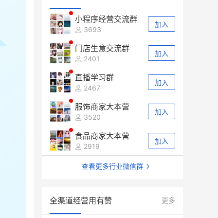
小程序经营交流群
加入
3693
门店生意交流群
加入
2401
直播学习群
加入
2467
服饰商家大本营
加入
3520
食品商家大本营
加入
2919
查看更多行业微信群
全渠道经营用有赞
更多