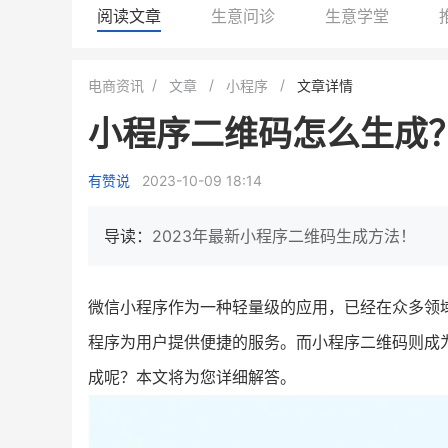
阅读文章
生意问诊
生意学堂
BEIESTATE贝易品牌
龙贝莱商城
电商资讯
文章
小程序
文章详情
女装
商城
小程序二维码怎么生成
母婴
200
200
万
%
1
2
月销
top
亿元
有赞说
2023-10-09 18:14
类目销售额
年度GMV
发力私域月销200万
有货源没流量？母婴馆如何破局
这家女装连锁如何借有赞
导读：
2023年最新小程序二维码生成方法！
零售？
他只用7年做到平台销冠，转战私
域如何破局？
查看详情
微信小程序作为一种轻量级的应用，已经在众多领
查看详情
程序为用户提供便捷的服务。而小程序二维码则成
成呢？本文将为您详细解答。