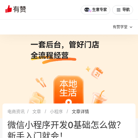
文章
问诊
群聊
学堂
推荐
分享
生意专家
导航
有赞学堂
有赞说增长
私域日历
增长方法
有赞说案例拆解
有赞专家说
有赞成功案例
新零售最佳实践
面对面聊增长
电商资讯
文章
小程序
文章详情
有赞春季发布会
实干家直播间
微信小程序开发0基础怎么做？
新零售大会
新零售茶会
新手入门就会！