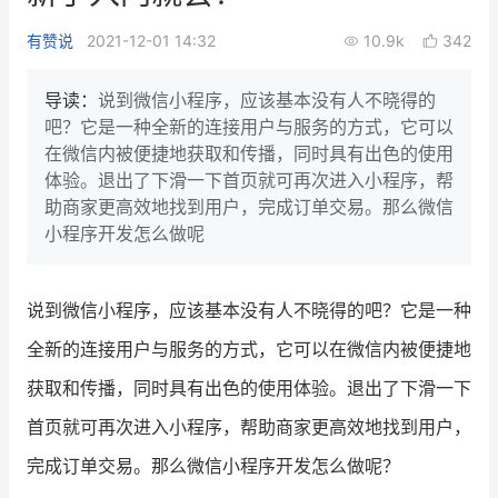
新零售私享会
门店经营增长公开课
有赞说
2021-12-01 14:32
10.9k
342
AllValue
战略合作
导读：
说到微信小程序，应该基本没有人不晓得的
吧？它是一种全新的连接用户与服务的方式，它可以
增长产品指南
在微信内被便捷地获取和传播，同时具有出色的使用
体验。退出了下滑一下首页就可再次进入小程序，帮
智库
产品场景库
助商家更高效地找到用户，完成订单交易。那么微信
产品更新动态
帮助中心
小程序开发怎么做呢
行业洞察
说到微信小程序，应该基本没有人不晓得的吧？它是一种
品牌消费观
行业报告
全新的连接用户与服务的方式，它可以在微信内被便捷地
新零售资讯
获取和传播，同时具有出色的使用体验。退出了下滑一下
首页就可再次进入小程序，帮助商家更高效地找到用户，
培训课程
完成订单交易。那么微信小程序开发怎么做呢？
私域课程
新零售内参