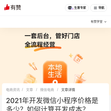
生意专家
导航
有赞学堂
有赞说增长
私域日历
增长方法
有赞说案例拆解
有赞专家说
有赞成功案例
新零售最佳实践
面对面聊增长
电商资讯
文章
微信电商
文章详情
有赞春季发布会
实干家直播间
2021年开发微信小程序价格是
新零售大会
新零售茶会
多少？如何计算开发成本？