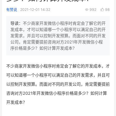
新零售私享会
门店经营增长公开课
有赞说
2021-12-01 14:32
992
98
AllValue
战略合作
导读：
不少商家开发微信小程序时肯定会了解它的开
发成本，才可以知道哪一个小程序可以满足自己的开
增长产品指南
发需求，并且可以控制开发预算。而面对不同的开发
公司，肯定需要提前咨询对方2021年开发微信小程
智库
产品场景库
序价格是多少？如何计算开发成本？
产品更新动态
帮助中心
不少商家开发微信小程序时肯定会了解它的开发成本，才
行业洞察
可以知道哪一个小程序可以满足自己的开发需求，并且可
品牌消费观
行业报告
以控制开发预算。而面对不同的开发公司，肯定需要提前
新零售资讯
咨询对方2021年开发微信小程序价格是多少？如何计算
开发成本？
培训课程
私域课程
新零售内参