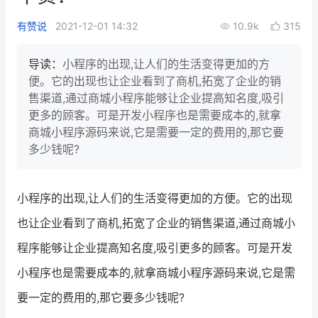
新零售私享会
门店经营增长公开课
有赞说
2021-12-01 14:32
10.9k
315
AllValue
战略合作
导读：
小程序的出现,让人们的生活变得更加的方
便。它的出现也让企业看到了商机,拓宽了企业的销
增长产品指南
售渠道,通过商城小程序能够让企业提高知名度,吸引
更多的顾客。可是开发小程序也是需要成本的,就拿
智库
产品场景库
商城小程序源码来说,它是需要一定的费用的,那它要
产品更新动态
帮助中心
多少钱呢?
行业洞察
小程序的出现,让人们的生活变得更加的方便。它的出现
品牌消费观
行业报告
也让企业看到了商机,拓宽了企业的销售渠道,通过商城小
新零售资讯
程序能够让企业提高知名度,吸引更多的顾客。可是开发
小程序也是需要成本的,就拿商城小程序源码来说,它是需
培训课程
要一定的费用的,那它要多少钱呢?
私域课程
新零售内参