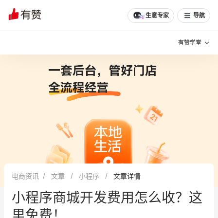
文章
问诊
群聊
学堂
推荐
分享
生意专家
导航
有赞学堂
有赞说增长
私域日历
增长方法
有赞说案例拆解
有赞专家说
有赞成功案例
新零售最佳实践
面对面聊增长
电商资讯
文章
小程序
文章详情
有赞春季发布会
实干家直播间
小程序商城开发费用怎么收？这
新零售大会
新零售茶会
里免费！