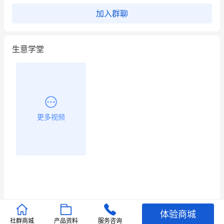
用有赞就能在微信、小红书同时经营了
加入群聊
餐饮也得靠私域和服务提高竞争力
生意学堂
昨晚的直播课程太好啦❤️
更多视频
体验商城
推荐文章
社群商城
产品资料
服务咨询