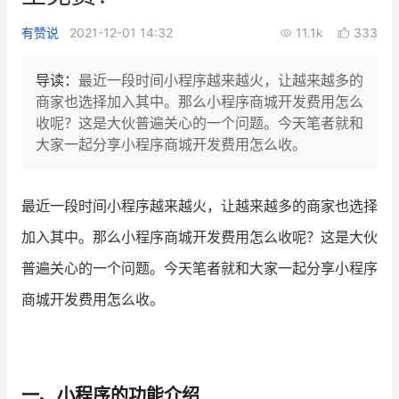
新零售私享会
门店经营增长公开课
有赞说
2021-12-01 14:32
11.1k
333
AllValue
战略合作
导读：
最近一段时间小程序越来越火，让越来越多的
商家也选择加入其中。那么小程序商城开发费用怎么
增长产品指南
收呢？这是大伙普遍关心的一个问题。今天笔者就和
大家一起分享小程序商城开发费用怎么收。
智库
产品场景库
产品更新动态
帮助中心
最近一段时间小程序越来越火，让越来越多的商家也选择
行业洞察
加入其中。那么小程序商城开发费用怎么收呢？这是大伙
普遍关心的一个问题。今天笔者就和大家一起分享小程序
品牌消费观
行业报告
商城开发费用怎么收。
新零售资讯
培训课程
一、小程序的功能介绍
私域课程
新零售内参