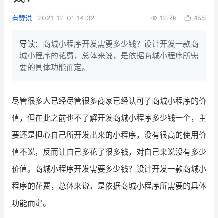
新零售私享会
门店经营增长公开课
有赞说
2021-12-01 14:32
12.7k
455
AllValue
战略合作
导读：
商城小程序开发需要多少钱？设计开发一款商
城小程序的花费，总体来说，是依据商城小程序所需
增长产品指南
要的具体功能而定。
智库
产品场景库
产品更新动态
帮助中心
尽管很多人已经尽管很多商家已经认可了商城小程序的价
值，但在此之前也不了解开发商城小程序多少钱一个，主
行业洞察
要还是担心自己所开发出来的小程序，没有很高的使用价
品牌消费观
行业报告
值不说，反而让自己多花了很多钱，对自己来说没有多少
新零售资讯
价值。商城小程序开发需要多少钱？设计开发一款商城小
程序的花费，总体来说，是依据商城小程序所需要的具体
培训课程
功能而定。
私域课程
新零售内参