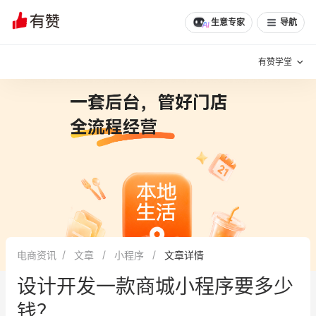
文章
问诊
群聊
学堂
推荐
分享
生意专家
导航
有赞学堂
有赞说增长
私域日历
增长方法
有赞说案例拆解
有赞专家说
有赞成功案例
新零售最佳实践
面对面聊增长
电商资讯
文章
小程序
文章详情
有赞春季发布会
实干家直播间
设计开发一款商城小程序要多少
新零售大会
新零售茶会
钱？