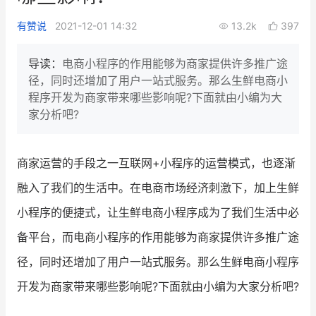
新零售私享会
门店经营增长公开课
有赞说
2021-12-01 14:32
13.2k
397
AllValue
战略合作
导读：
电商小程序的作用能够为商家提供许多推广途
径，同时还增加了用户一站式服务。那么生鲜电商小
增长产品指南
程序开发为商家带来哪些影响呢?下面就由小编为大
家分析吧?
智库
产品场景库
产品更新动态
帮助中心
商家运营的手段之一互联网+小程序的运营模式，也逐渐
行业洞察
融入了我们的生活中。在电商市场经济刺激下，加上生鲜
小程序的便捷式，让生鲜电商小程序成为了我们生活中必
品牌消费观
行业报告
备平台，而电商小程序的作用能够为商家提供许多推广途
新零售资讯
径，同时还增加了用户一站式服务。那么生鲜电商小程序
培训课程
开发为商家带来哪些影响呢?下面就由小编为大家分析吧?
私域课程
新零售内参