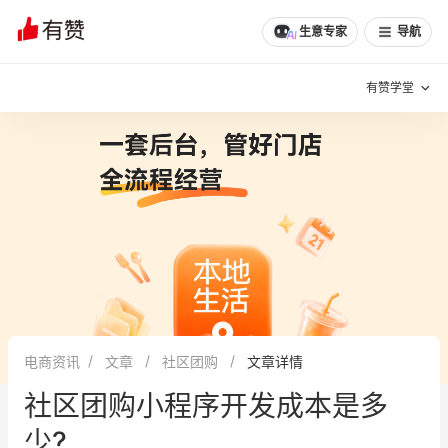
文章
问诊
群聊
学堂
推荐
分享
生意专家
导航
有赞学堂
有赞说增长
私域日历
增长方法
有赞说案例拆解
有赞专家说
有赞成功案例
新零售最佳实践
面对面聊增长
电商资讯
文章
社区团购
文章详情
有赞春季发布会
实干家直播间
社区团购小程序开发成本是多
新零售大会
新零售茶会
少?