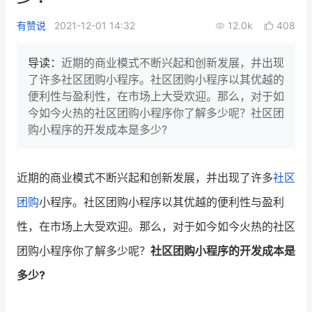
新零售私享会
门店经营增长公开课
有赞说
2021-12-01 14:32
12.0k
408
AllValue
战略合作
导读：
近期的商业模式不断兴起和创新发展，并出现
了许多社区团购小程序。社区团购小程序以其优越的
增长产品指南
便利性与盈利性，在市场上大受欢迎。那么，对于如
今如今火热的社区团购小程序你了解多少呢？社区团
智库
产品场景库
购小程序的开发成本是多少?
产品更新动态
帮助中心
近期的商业模式不断兴起和创新发展，并出现了许多
社区
行业洞察
团购
小程序。社区团购小程序以其优越的便利性与盈利
品牌消费观
行业报告
性，在市场上大受欢迎。那么，对于如今如今火热的社区
新零售资讯
团购小程序你了解多少呢？
社区团购小程序的开发成本是
多少?
培训课程
私域课程
新零售内参