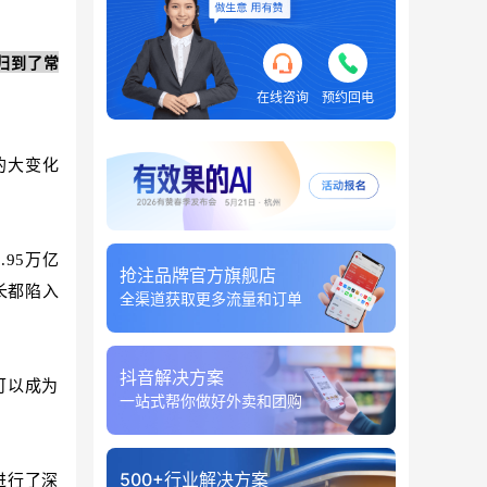
归到了常
在线咨询
预约回电
的大变化
.95万亿
抢注品牌官方旗舰店
长都陷入
全渠道获取更多流量和订单
抖音解决方案
可以成为
一站式帮你做好外卖和团购
500+行业解决方案
进行了深