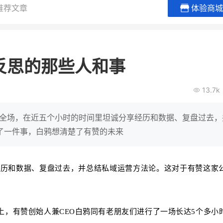
推荐文章
体验商城
BEIESTATE贝易品牌
龙贝莱商
女装
商城
反思的那些人和事
母婴
200
2
万
万
1
2
收
月销
top
亿元
13.7k
类目销售额
年度GMV
爆发
发力私域月销200
有货源没流量？母婴馆如何破局
辅食品
这家女装连锁如何借
控全场，在近五个小时的时间里坦诚分享经历和数据、复盘过去，
零售？
他只用7年做到平台销冠，转战私
了一件事，白鸦想清楚了有赞的未来
域如何破局？
查看详情
查看详情
经历和数据、复盘过去，并总结私域运营方法论。这对于有赞这家
会”上，有赞创始人兼CEO白鸦同有老朋友们进行了一场长达5个多小