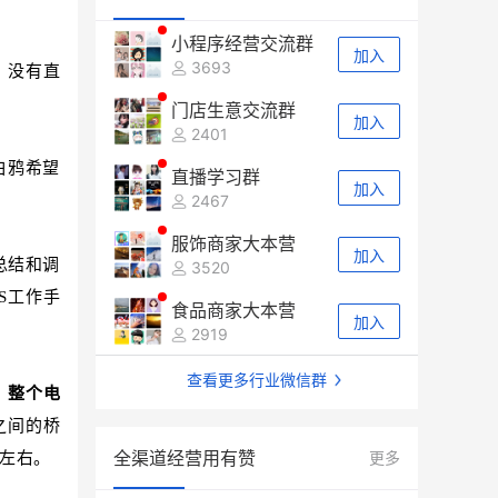
小程序经营交流群
加入
3693
，没有直
门店生意交流群
加入
2401
白鸦希望
直播学习群
加入
2467
服饰商家大本营
加入
总结和调
3520
S工作手
食品商家大本营
加入
2919
查看更多行业微信群
，整个电
之间的桥
全渠道经营用有赞
更多
台左右。