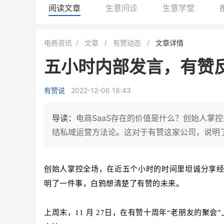
阅读文章
生意问诊
生意学堂
白帝牛奶旗舰店
小鹿蓝蓝会员
电商资讯
文章
有赞动态
文章详情
小吃快餐
休闲零食
五小时内部发言，有赞
2
900
80%
7900
万人
万
+
企业微信半年拉新
年销售额
复购率
一季度营
有赞说
2022-12-06 18:43
奶企靠企业微信销售额翻8倍
国民品牌副线的私域大
私域样本打法！新希望白帝乳业
三只松鼠旗下的网红婴儿
导读：
电商SaaS存在的价值是什么？创始人掌
靠企业微信实现销售额翻 8 倍！
牌，22天便拿下类目第一
结私域运营方法论。这对于有赞这家公司，说明
查看详情
查看详情
创始人掌控全场，在近五个小时的时间里坦诚分享
明了一件事，白鸦想清楚了有赞的未来。
上周末，11 月 27日，在有赞十周年“老朋友的聚