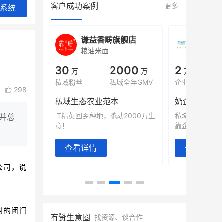
客户成功案例
更多
系统
城
谦益香畴旗舰店
白帝
粮油米面
小吃快
00
30
2000
2
%
万
万
万人
会员的客单价提升
私域粉丝
私域全年GMV
企业微信半年拉
298
万
私域生态农业范本
奶企靠企业微
有赞破局新
IT精英回乡种地，撬动2000万生
私域样本打法
并总
意！
靠企业微信实现
查看详情
查看详情
公司，说
时的闭门
有赞生意圈
找资源、谈合作