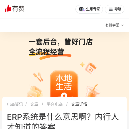
文章
问诊
群聊
学堂
推荐
分享
生意专家
导航
有赞学堂
有赞说增长
私域日历
增长方法
有赞说案例拆解
有赞专家说
有赞成功案例
新零售最佳实践
面对面聊增长
电商资讯
文章
平台电商
文章详情
有赞春季发布会
实干家直播间
ERP系统是什么意思啊？内行人
新零售大会
新零售茶会
才知道的答案