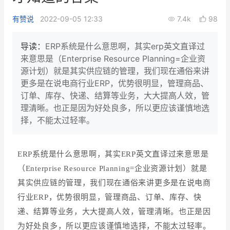
新零售私享会
门店经营增长公开课
有赞说
2022-09-05 12:33
7.4k
98
AllValue
战略合作
导读：
ERP系统是什么意思啊，其实erp英文直译过
来意思是（Enterprise Resource Planning=企业资
增长产品指南
源计划）就是其实供应链的管理，我们现在通俗来讲
更多是在说电商行业ERP，优势很明显，管理商品、
智库
产品场景库
订单、库存、快递、结算等业务，大大提高人效，管
产品更新动态
帮助中心
理清晰。也正是因为好处良多，所以更应该谨慎地选
择，不能太过轻率。
行业洞察
ERP系统是什么意思啊，其实ERP英文直译过来意思是
品牌消费观
行业报告
（Enterprise Resource Planning=企业资源计划）就是
新零售资讯
其实供应链的管理，我们现在通俗来讲更多是在说
电商
行业ERP，优势很明显，管理商品、订单、库存、快
培训课程
递、结算等业务，大大提高人效，管理清晰。也正是因
为好处良多，所以更应该谨慎地
选择，不能太过轻率。
私域课程
新零售内参