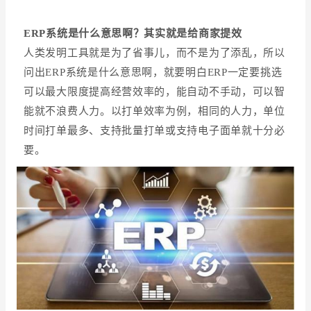
增长俱乐部
ERP系统是什么意思啊？其实就是给商家提效
人类发明工具就是为了省事儿，而不是为了添乱，所以
增长俱乐部
有赞商盟
问出ERP系统是什么意思啊，就要明白ERP一定要挑选
可以最大限度提高经营效率的，能自动不手动，可以智
商家社区
社群交流
能就不浪费人力。以打单效率为例，相同的人力，单位
合作共进
时间打单最多、支持批量打单或支持电子面单就十分必
要。
入驻有赞
认证代理商
认证服务商
设计服务商
有赞云
数据通服务