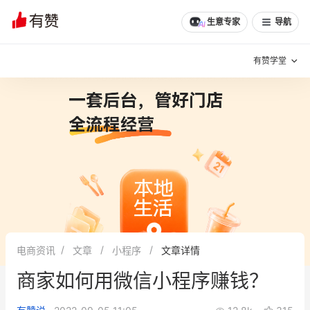
生意专家
导航
有赞学堂
有赞说增长
私域日历
增长方法
有赞说案例拆解
有赞专家说
有赞成功案例
新零售最佳实践
面对面聊增长
电商资讯
文章
小程序
文章详情
有赞春季发布会
实干家直播间
商家如何用微信小程序赚钱？
新零售大会
新零售茶会