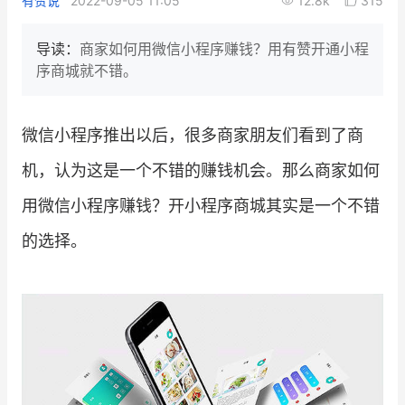
有赞说
2022-09-05 11:05
12.8k
315
新零售私享会
门店经营增长公开课
导读：
商家如何用微信小程序赚钱？用有赞开通小程
AllValue
战略合作
序商城就不错。
增长产品指南
微信小程序推出以后，很多商家朋友们看到了商
智库
产品场景库
机，认为这是一个不错的赚钱机会。那么商家如何
产品更新动态
帮助中心
用微信小程序赚钱？开小程序商城其实是一个不错
行业洞察
的选择。
品牌消费观
行业报告
新零售资讯
培训课程
私域课程
新零售内参