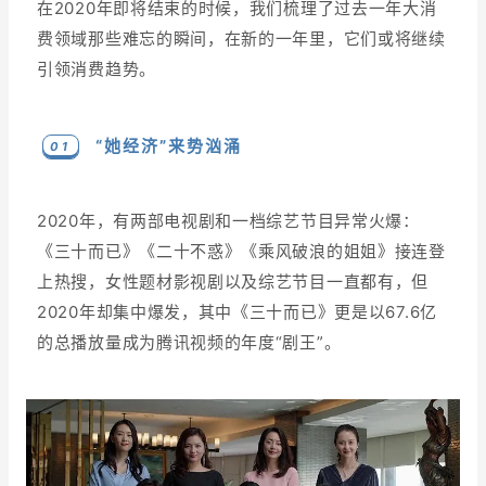
在2020年即将结束的时候，我们梳理了过去一年大消
费领域那些难忘的瞬间，在新的一年里，它们或将继续
增长俱乐部
引领消费趋势。
增长俱乐部
有赞商盟
商家社区
社群交流
“她经济”来势汹涌
0 1
合作共进
2020年，有两部电视剧和一档综艺节目异常火爆：
入驻有赞
认证代理商
《三十而已》《二十不惑》《乘风破浪的姐姐》接连登
上热搜，女性题材影视剧以及综艺节目一直都有，但
认证服务商
设计服务商
2020年却集中爆发，其中《三十而已》更是以67.6亿
的总播放量成为腾讯视频的年度“剧王”。
有赞云
数据通服务