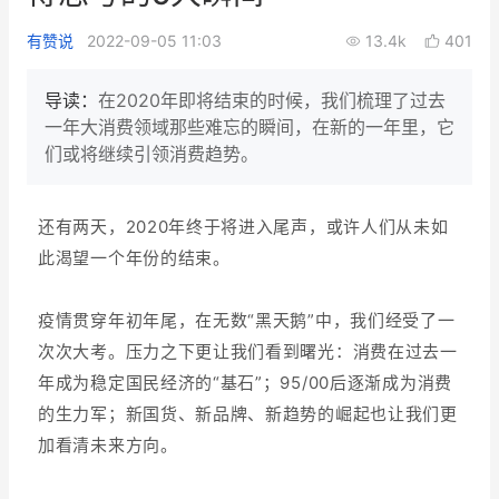
新零售私享会
门店经营增长公开课
有赞说
2022-09-05 11:03
13.4k
401
AllValue
战略合作
导读：
在2020年即将结束的时候，我们梳理了过去
一年大消费领域那些难忘的瞬间，在新的一年里，它
增长产品指南
们或将继续引领消费趋势。
智库
产品场景库
还有两天，2020年终于将进入尾声，或许人们从未如
产品更新动态
帮助中心
此渴望一个年份的结束。
行业洞察
疫情贯穿年初年尾，在无数“黑天鹅”中，我们经受了一
品牌消费观
行业报告
次次大考。压力之下更让我们看到曙光：消费在过去一
年成为稳定国民经济的“基石”；95/00后逐渐成为消费
新零售资讯
的生力军；新国货、新品牌、新趋势的崛起也让我们更
培训课程
加看清未来方向。
私域课程
新零售内参