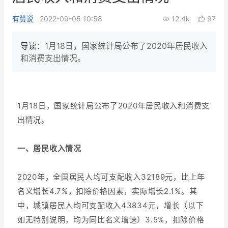
新零售私享会
门店经营增长公开课
有赞说
2022-09-05 10:58
12.4k
97
AllValue
战略合作
导读：
1月18日，国家统计局公布了2020年居民收入
和消费支出情况。
增长产品指南
智库
产品场景库
产品更新动态
帮助中心
1月18日，国家统计局公布了2020年居民收入和消费支
出情况。
行业洞察
一、居民收入情况
品牌消费观
行业报告
新零售资讯
2020年，全国居民人均可支配收入32189元，比上年
名义增长4.7%，扣除价格因素，实际增长2.1%。其
培训课程
中，城镇居民人均可支配收入43834元，增长（以下
如无特别说明，均为同比名义增速）3.5%，扣除价格
私域课程
新零售内参