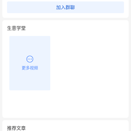
这个营销策划案例推荐大家看一下
加入群聊
用有赞就能在微信、小红书同时经营了
生意学堂
餐饮也得靠私域和服务提高竞争力
昨晚的直播课程太好啦❤️
更多视频
推荐文章