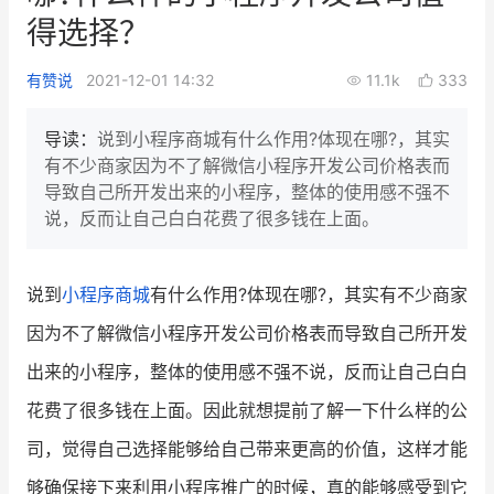
新零售私享会
门店经营增长公开课
得选择？
AllValue
战略合作
有赞说
2021-12-01 14:32
11.1k
333
增长产品指南
导读：
说到小程序商城有什么作用?体现在哪?，其实
有不少商家因为不了解微信小程序开发公司价格表而
智库
产品场景库
导致自己所开发出来的小程序，整体的使用感不强不
说，反而让自己白白花费了很多钱在上面。
产品更新动态
帮助中心
行业洞察
说到
小程序商城
有什么作用?体现在哪?，其实有不少商家
因为不了解微信小程序开发公司价格表而导致自己所开发
品牌消费观
行业报告
出来的小程序，整体的使用感不强不说，反而让自己白白
新零售资讯
花费了很多钱在上面。因此就想提前了解一下什么样的公
培训课程
司，觉得自己选择能够给自己带来更高的价值，这样才能
够确保接下来利用小程序推广的时候，真的能够感受到它
私域课程
新零售内参