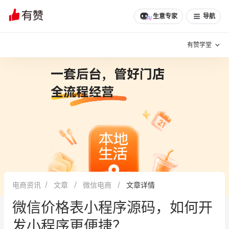
文章
问诊
群聊
学堂
推荐
分享
生意专家
导航
有赞学堂
有赞说增长
私域日历
增长方法
有赞说案例拆解
有赞专家说
有赞成功案例
新零售最佳实践
面对面聊增长
电商资讯
文章
微信电商
文章详情
有赞春季发布会
实干家直播间
微信价格表小程序源码，如何开
新零售大会
新零售茶会
发小程序更便捷？