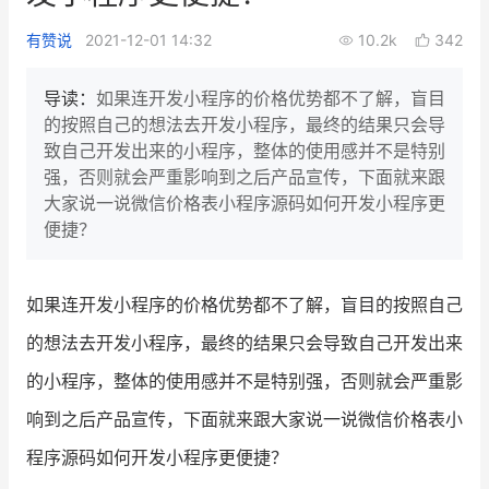
新零售私享会
门店经营增长公开课
有赞说
2021-12-01 14:32
10.2k
342
AllValue
战略合作
导读：
如果连开发小程序的价格优势都不了解，盲目
的按照自己的想法去开发小程序，最终的结果只会导
增长产品指南
致自己开发出来的小程序，整体的使用感并不是特别
强，否则就会严重影响到之后产品宣传，下面就来跟
智库
产品场景库
大家说一说微信价格表小程序源码如何开发小程序更
产品更新动态
帮助中心
便捷？
行业洞察
如果连开发小程序的价格优势都不了解，盲目的按照自己
品牌消费观
行业报告
的想法去开发小程序，最终的结果只会导致自己开发出来
新零售资讯
的小程序，整体的使用感并不是特别强，否则就会严重影
响到之后产品宣传，下面就来跟大家说一说微信价格表小
培训课程
程序源码如何开发小程序更便捷？
私域课程
新零售内参