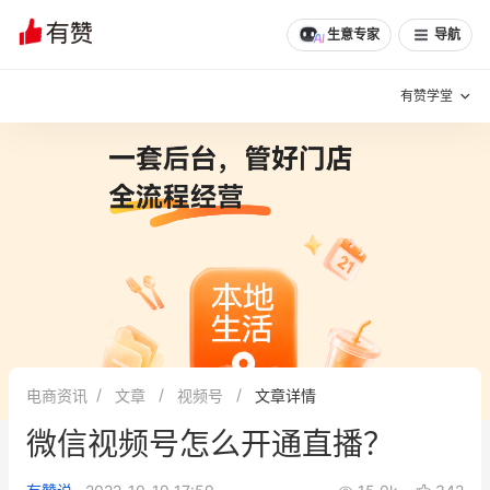
生意专家
导航
有赞学堂
有赞说增长
私域日历
增长方法
有赞说案例拆解
有赞专家说
有赞成功案例
新零售最佳实践
面对面聊增长
电商资讯
文章
视频号
文章详情
有赞春季发布会
实干家直播间
微信视频号怎么开通直播？
新零售大会
新零售茶会