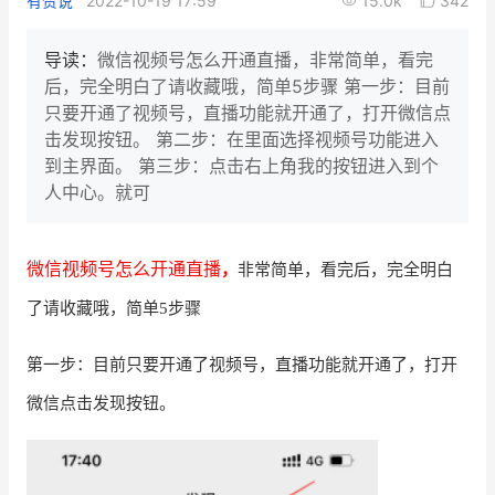
有赞说
2022-10-19 17:59
15.0k
342
新零售私享会
门店经营增长公开课
导读：
微信视频号怎么开通直播，非常简单，看完
AllValue
战略合作
后，完全明白了请收藏哦，简单5步骤 第一步：目前
只要开通了视频号，直播功能就开通了，打开微信点
增长产品指南
击发现按钮。 第二步：在里面选择视频号功能进入
到主界面。 第三步：点击右上角我的按钮进入到个
智库
产品场景库
人中心。就可
产品更新动态
帮助中心
微信视频号怎么开通直播
，
非常简单，看完后，完全明白
行业洞察
了请收藏哦，简单
5步骤
品牌消费观
行业报告
第一步：
目前只要开通了视频号，直播功能就开通了，打开
新零售资讯
微信点击发现按钮。
培训课程
私域课程
新零售内参