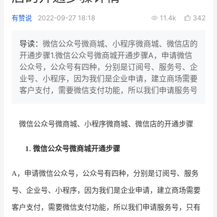
新零售私享会
门店经营增长公开课
有赞说
2022-09-27 18:18
11.4k
342
AllValue
战略合作
导读：
微信公众号微商城、小程序微商城、微信店的
开通步骤1.微信公众号微商城开通步骤A，申请微信
增长产品指南
公众号，公众号有四种，分别是订阅号、服务号、企
业号、小程序，因为我们是企业申请，建立商场需要
智库
产品场景库
客户支付，需要微信支付功能，所以我们申请服务号
产品更新动态
帮助中心
微信公众号微商城、小程序微商城、微信店的开通步骤
行业洞察
品牌消费观
行业报告
1.
微信公众号微商城开通步骤
新零售资讯
A，申请微信公众号，公众号有四种，分别是订阅号、服务
号、企业号、小程序，因为我们是企业申请，建立商场需要
培训课程
客户支付，需要微信支付功能，所以我们申请服务号，只有
私域课程
新零售内参