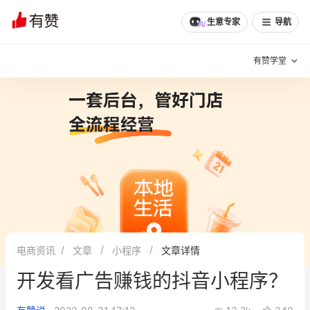
文章
问诊
群聊
学堂
推荐
分享
生意专家
导航
有赞学堂
有赞说增长
私域日历
增长方法
有赞说案例拆解
有赞专家说
有赞成功案例
新零售最佳实践
面对面聊增长
电商资讯
文章
小程序
文章详情
有赞春季发布会
实干家直播间
开发看广告赚钱的抖音小程序？
新零售大会
新零售茶会