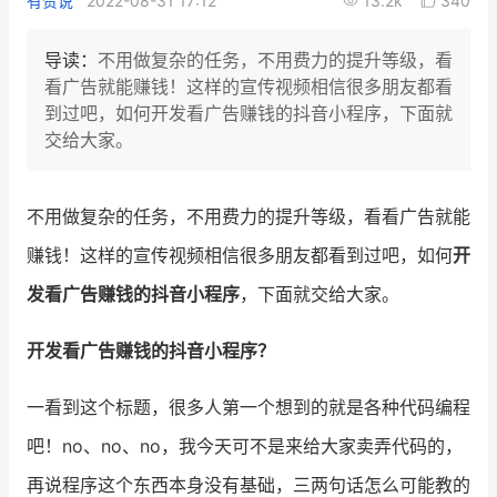
有赞说
2022-08-31 17:12
13.2k
340
新零售私享会
门店经营增长公开课
导读：
不用做复杂的任务，不用费力的提升等级，看
AllValue
战略合作
看广告就能赚钱！这样的宣传视频相信很多朋友都看
到过吧，如何开发看广告赚钱的抖音小程序，下面就
增长产品指南
交给大家。
智库
产品场景库
不用做复杂的任务，不用费力的提升等级，看看广告就能
产品更新动态
帮助中心
赚钱！这样的宣传视频相信很多朋友都看到过吧，如何
开
行业洞察
发看广告赚钱的抖音小程序
，下面就交给大家。
品牌消费观
行业报告
开发看广告赚钱的抖音小程序？
新零售资讯
一看到这个标题，很多人第一个想到的就是各种代码编程
培训课程
吧！no、no、no，我今天可不是来给大家卖弄代码的，
再说程序这个东西本身没有基础，三两句话怎么可能教的
私域课程
新零售内参