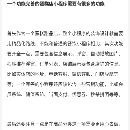
一个功能完善的蛋糕店小程序需要有很多的功能
增长俱乐部
增长俱乐部
有赞商盟
首先作为一个蛋糕甜品店，整个小程序的装饰设计就需要
商家社区
社群交流
走精品化路线，不能和普通的餐饮小程序相比，其次功能
要齐全一点，需要包含信息展示、弹窗、自动播放图片、
合作共进
程序推荐浮窗、订单列表；店铺展示要包含店铺的信息，
入驻有赞
认证代理商
比如实体店的地址、电话客服、微信客服、门店导航等
认证服务商
设计服务商
等；一个完善的小程序还应该包含一些营销功能，比如会
有赞云
数据通服务
员系统、储值系统、当面支付、优惠券、秒杀拼团等等。
最后还要注意一点是在商品分类这一项需要更用心去做，