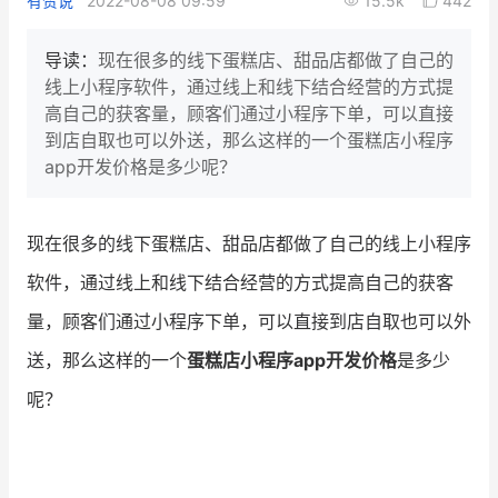
有赞说
2022-08-08 09:59
15.5k
442
新零售私享会
门店经营增长公开课
导读：
现在很多的线下蛋糕店、甜品店都做了自己的
AllValue
战略合作
线上小程序软件，通过线上和线下结合经营的方式提
高自己的获客量，顾客们通过小程序下单，可以直接
增长产品指南
到店自取也可以外送，那么这样的一个蛋糕店小程序
app开发价格是多少呢？
智库
产品场景库
产品更新动态
帮助中心
现在很多的线下蛋糕店、甜品店都做了自己的线上小程序
软件，通过线上和线下结合经营的方式提高自己的获客
行业洞察
量，顾客们通过小程序下单，可以直接到店自取也可以外
品牌消费观
行业报告
送，那么这样的一个
蛋糕店小程序app开发价格
是多少
新零售资讯
呢？
培训课程
私域课程
新零售内参