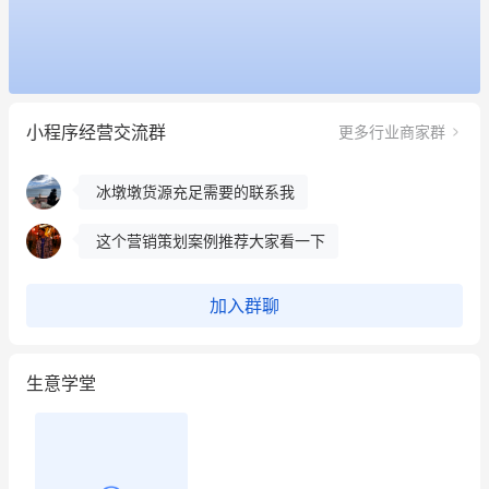
用有赞就能在微信、小红书同时经营了
餐饮也得靠私域和服务提高竞争力
小程序经营交流群
更多行业商家群
昨晚的直播课程太好啦❤️
冰墩墩货源充足需要的联系我
这个营销策划案例推荐大家看一下
用有赞就能在微信、小红书同时经营了
加入群聊
餐饮也得靠私域和服务提高竞争力
生意学堂
昨晚的直播课程太好啦❤️