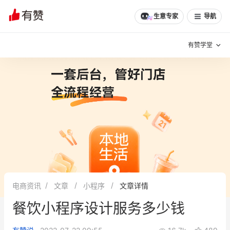
文章
问诊
群聊
学堂
推荐
分享
生意专家
导航
有赞学堂
有赞说增长
私域日历
增长方法
有赞说案例拆解
有赞专家说
有赞成功案例
新零售最佳实践
面对面聊增长
电商资讯
文章
小程序
文章详情
有赞春季发布会
实干家直播间
餐饮小程序设计服务多少钱
新零售大会
新零售茶会