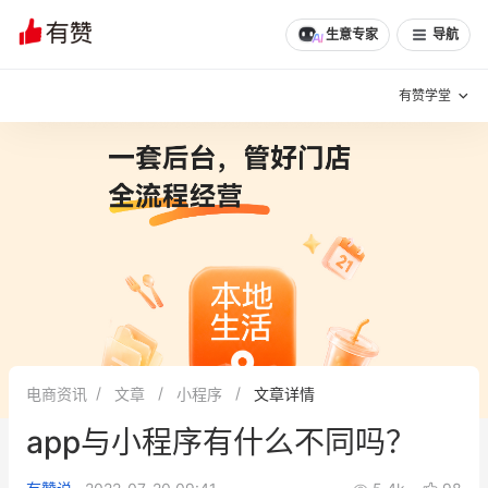
文章
问诊
群聊
学堂
推荐
分享
生意专家
导航
有赞学堂
有赞说增长
私域日历
增长方法
有赞说案例拆解
有赞专家说
有赞成功案例
新零售最佳实践
面对面聊增长
电商资讯
文章
小程序
文章详情
有赞春季发布会
实干家直播间
app与小程序有什么不同吗？
新零售大会
新零售茶会