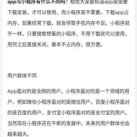
app与小程序有什么不同吗
？相信大家都知道app是需要
下载安装，才可以使用，而小程序是不需要。下载app占
增长俱乐部
内存，如果经常下载，就会导致手机内存不足。小程序就
增长俱乐部
有赞商盟
不一样，只要搜索想看的小程序，不用下载就可以使用，
商家社区
社群交流
用完之后直接关闭，基本不占内存，很方便。
合作共进
入驻有赞
认证代理商
用户群体不同
认证服务商
设计服务商
App面对的是全网的用户，小程序面对的是一个领域的用
有赞云
数据通服务
户，例如微信小程序面对的是微信用户，百度小程序面对
的是百度的用户，支付宝小程序面对的是支付宝的用户。
当然现在小程序还在不断的发展中，未来的用户群体也会
越来越大。