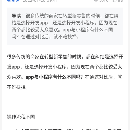
有赞说
2022-07-20 09:41
5.4k
98
新零售私享会
门店经营增长公开课
导读：
很多传统的商家在转型新零售的时候，都在纠
AllValue
战略合作
结是选择开发app，还是选择开发小程序，因为现在
两个都比较受大众喜欢。app与小程序有什么不同
增长产品指南
吗？在通过对比后，就不难抉择。
智库
产品场景库
很多传统的商家在转型新零售的时候，都在纠结是选择开
产品更新动态
帮助中心
发app，还是选择开发小程序，因为现在两个都比较受大
行业洞察
众喜欢。
app与小程序有什么不同吗
？在通过对比后，就
不难抉择。
品牌消费观
行业报告
新零售资讯
培训课程
操作流程不同
私域课程
新零售内参