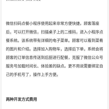
增长俱乐部
增长俱乐部
有赞商盟
微信扫码点餐小程序使用起来非常方便快捷。顾客落座
后，可以打开微信，扫描桌子上的二维码，进入小程序点
商家社区
社群交流
餐系统。该系统带有详细的电子菜单。顾客可以看到菜肴
合作共进
的图片和介绍。选择加入购物车，选择后下单，系统会将
入驻有赞
认证代理商
顾客的订单信息传送到后厨进行配餐，克服了微信公众号
服务号加载时间长、体验差的缺点。更不用说需要绑定自
认证服务商
设计服务商
己的手机号了，操作上手方便。
有赞云
数据通服务
两种开发方式费用