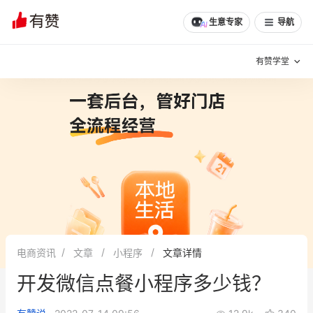
生意专家
导航
有赞学堂
有赞说增长
私域日历
增长方法
有赞说案例拆解
有赞专家说
有赞成功案例
新零售最佳实践
面对面聊增长
电商资讯
文章
小程序
文章详情
有赞春季发布会
实干家直播间
开发微信点餐小程序多少钱？
新零售大会
新零售茶会