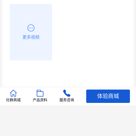
更多视频
体验商城
推荐文章
社群商城
产品资料
服务咨询
查看更多
店铺护航
有赞安心入驻 服务中断赔偿102.4倍