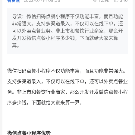
有赞说
2022-07-14 09:56
12.9k
340
新零售私享会
门店经营增长公开课
导读：
微信扫码点餐小程序不仅功能丰富，而且功能
AllValue
战略合作
非常强大。支持多渠道录入，不仅可以在线下单，还
可以外卖点餐业务。非上市和餐饮行业商家，那么开
增长产品指南
发开发微信点餐小程序多少钱，下面就给大家来算一
算。
智库
产品场景库
产品更新动态
帮助中心
微信扫码点餐小程序不仅功能丰富，而且功能非常强大。
行业洞察
支持多渠道录入，不仅可以在线下单，还可以外卖点餐业
品牌消费观
行业报告
务。非上市和餐饮行业商家，那么开发
开发微信点餐小程
序多少钱，下面就给大家来算一算。
新零售资讯
培训课程
微信点餐小程序优势
私域课程
新零售内参