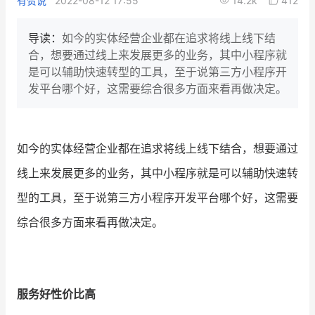
有赞说
2022-08-12 17:55
14.2k
412
新零售私享会
门店经营增长公开课
导读：
如今的实体经营企业都在追求将线上线下结
AllValue
战略合作
合，想要通过线上来发展更多的业务，其中小程序就
是可以辅助快速转型的工具，至于说第三方小程序开
增长产品指南
发平台哪个好，这需要综合很多方面来看再做决定。
智库
产品场景库
产品更新动态
帮助中心
如今的实体经营企业都在追求将线上线下结合，想要通过
线上来发展更多的业务，其中小程序就是可以辅助快速转
行业洞察
型的工具，至于说第三方小程序开发平台哪个好，这需要
品牌消费观
行业报告
综合很多方面来看再做决定。
新零售资讯
培训课程
服务好性价比高
私域课程
新零售内参