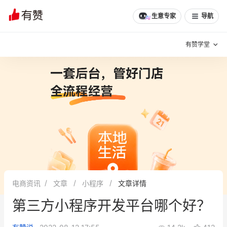
文章
问诊
群聊
学堂
推荐
分享
生意专家
导航
有赞学堂
有赞说增长
私域日历
增长方法
有赞说案例拆解
有赞专家说
有赞成功案例
新零售最佳实践
面对面聊增长
电商资讯
文章
小程序
文章详情
有赞春季发布会
实干家直播间
第三方小程序开发平台哪个好？
新零售大会
新零售茶会