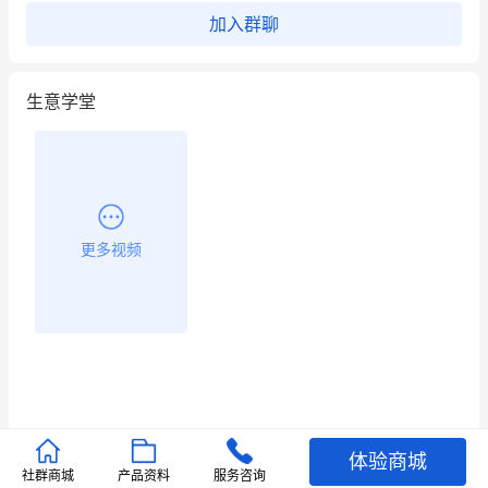
餐饮也得靠私域和服务提高竞争力
加入群聊
昨晚的直播课程太好啦❤️
生意学堂
更多视频
体验商城
推荐文章
社群商城
产品资料
服务咨询