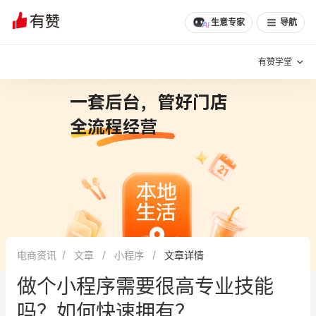
文章
问诊
群聊
学堂
推荐
分享
生意专家
导航
有赞学堂
有赞说增长
私域日历
增长方法
有赞说案例拆解
有赞专家说
有赞成功案例
新零售最佳实践
面对面聊增长
电商资讯
文章
小程序
文章详情
有赞春季发布会
实干家直播间
做个小程序需要很高专业技能
新零售大会
新零售茶会
吗？如何快速拥有？