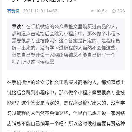
新零售私享会
门店经营增长公开课
有赞说
2021-12-01 14:32
10.5k
303
AllValue
战略合作
导读：
在手机微信的公众号推文里购买过商品的人，
都知道点击链接后会跳到小程序中，那么做个小程序
增长产品指南
需要很高专业技能吗？这个答案是肯定的，是程序员
编写出来的，没有学习过编程的人当然不会懂这些，
智库
产品场景库
但是自己想开设一家网络店铺总不能自己编写一个
产品更新动态
帮助中心
吧？所以这时候就需
行业洞察
在手机微信的公众号推文里购买过商品的人，都知道点击
品牌消费观
行业报告
链接后会跳到小程序中，那么
做个小程序
需要很高专业技
新零售资讯
能吗？这个答案是肯定的，是程序员编写出来的，没有学
习过编程的人当然不会懂这些，但是自己想开设一家网络
培训课程
店铺总不能自己编写一个吧？所以这时候就需要有赞这种
私域课程
新零售内参