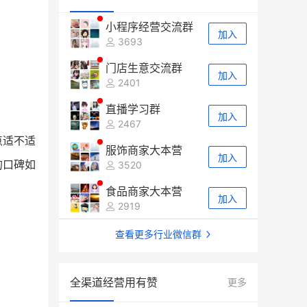
小程序经营交流群
加入
3693
门店生意交流群
加入
2401
直播学习群
加入
2467
点适不适
服饰商家大本营
加入
的口碑如
3520
食品商家大本营
加入
2919
查看更多行业微信群
全渠道经营用有赞
更多