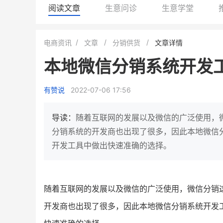
阅读文章
生意问诊
生意学堂
BEIESTATE贝易品牌
龙贝莱商城
电商资讯
文章
分销供货
文章详情
女装
商城
本地微信分销系统开发
母婴
200
200
万
%
1
2
月销
top
亿元
有赞说
2022-07-06 17:56
类目销售额
年度GMV
发力私域月销200万
有货源没流量？母婴馆如何破局
这家女装连锁如何借有赞
导读：
随着互联网的发展以及微信的广泛使用，
零售？
他只用7年做到平台销冠，转战私
分销系统的开发商也出现了很多，因此本地微信
域如何破局？
开发工具中做出快速准确的选择。
查看详情
查看详情
随着互联网的发展以及微信的广泛使用，微信分销
开发商也出现了很多，因此本地微信分销系统开发