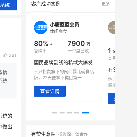
客户成功案例
更多
系统
旗舰店
小鹿蓝蓝会员
BEI
休闲零食
商城
母婴
900
80%
7900
万
+
万
1
年销售额
复购率
一季度营收
top
361
类目销售额
售额翻8倍
国民品牌副线的私域大爆发
望白帝乳业
三只松鼠旗下的网红婴儿辅食品
微信
翻 8 倍！
牌，22天便拿下类目第一
他只用7年做
系统
域如何破局？
查看详情
查看详情
系统的
中做出
有赞生意圈
找资源、谈合作