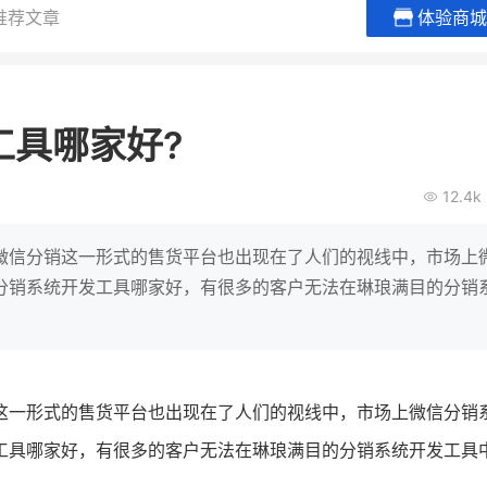
推荐文章
体验商城
谦益香畴旗舰店
白帝牛奶
粮油米面
小吃快餐
工具哪家好?
30
2000
2
万
万
万人
会员的客单价提升
私域粉丝
私域全年GMV
企业微信半年拉新
12.4k
私域生态农业范本
奶企靠企业微信销
破局新
IT精英回乡种地，撬动2000万生
私域样本打法！新希
微信分销这一形式的售货平台也出现在了人们的视线中，市场上
意！
靠企业微信实现销售额
分销系统开发工具哪家好，有很多的客户无法在琳琅满目的分销
查看详情
查看详情
这一形式的售货平台也出现在了人们的视线中，市场上微信分销
工具哪家好，有很多的客户无法在琳琅满目的分销系统开发工具