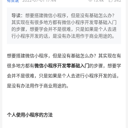
有赞说
2022-07-01 17:44
13.4k
342
新零售私享会
门店经营增长公开课
导读：
想要搭建微信小程序，但是没有基础怎么办？
AllValue
战略合作
其实现在有很多地方都有微信小程序开发零基础入门
的步骤，想要学会并不是很难，只是如果是个人去进
增长产品指南
行小程序开发的话，是没有办法用作于商业用途的。
智库
产品场景库
想要搭建微信小程序，但是没有基础怎么办？其实现在有
产品更新动态
帮助中心
很多地方都有
微信小程序开发零基础入门
的步骤，想要学
行业洞察
会并不是很难，只是如果是个人去进行小程序开发的话，
是没有办法用作于商业用途的。
品牌消费观
行业报告
新零售资讯
培训课程
个人使用小程序的方法
私域课程
新零售内参