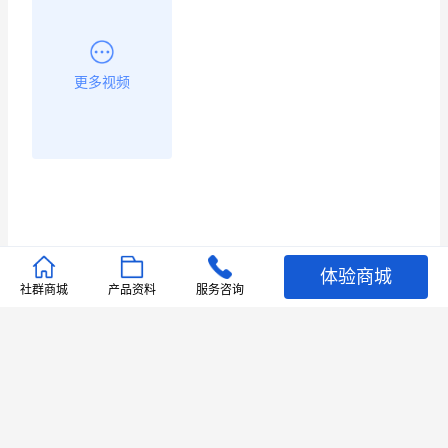
更多视频
体验商城
推荐文章
社群商城
产品资料
服务咨询
查看更多
店铺护航
有赞安心入驻 服务中断赔偿102.4倍