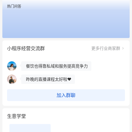
热门问答
昨晚的直播课程太好啦❤️
冰墩墩货源充足需要的联系我
这个营销策划案例推荐大家看一下
小程序经营交流群
更多行业商家群
用有赞就能在微信、小红书同时经营了
餐饮也得靠私域和服务提高竞争力
昨晚的直播课程太好啦❤️
加入群聊
生意学堂