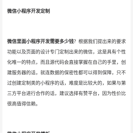
微信小程序开发定制
增长俱乐部
增长俱乐部
有赞商盟
商家社区
社群交流
微信里面小程序开发需要多少钱
？根据我们提出来的要求
功能以及页面的设计专门定制出来的微信，这是具有个性
合作共进
化唯一的特点，而且源代码会直接掌握在自己的手里，创
入驻有赞
认证代理商
建服务器的话，就连数据的保密性都可以得到保障，只不
认证服务商
设计服务商
过创建定制类的小程序的话，难度是比较大的，如果与第
三方平台进行合作的话，建议选择有赞平台，因为性价比
有赞云
数据通服务
很高值得信赖。