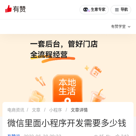
生意专家
导航
有赞学堂
有赞说增长
私域日历
增长方法
有赞说案例拆解
有赞专家说
有赞成功案例
新零售最佳实践
面对面聊增长
电商资讯
文章
小程序
文章详情
有赞春季发布会
实干家直播间
微信里面小程序开发需要多少钱
新零售大会
新零售茶会