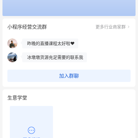
这个营销策划案例推荐大家看一下
用有赞就能在微信、小红书同时经营了
小程序经营交流群
更多行业商家群
餐饮也得靠私域和服务提高竞争力
昨晚的直播课程太好啦❤️
冰墩墩货源充足需要的联系我
这个营销策划案例推荐大家看一下
加入群聊
用有赞就能在微信、小红书同时经营了
生意学堂
餐饮也得靠私域和服务提高竞争力
昨晚的直播课程太好啦❤️