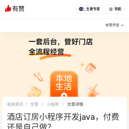
文章
问诊
群聊
学堂
推荐
分享
生意专家
导航
有赞学堂
有赞说增长
私域日历
增长方法
有赞说案例拆解
有赞专家说
有赞成功案例
新零售最佳实践
面对面聊增长
电商资讯
文章
小程序
文章详情
有赞春季发布会
实干家直播间
酒店订房小程序开发java，付费
新零售大会
新零售茶会
还是自己做？