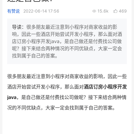
新零售私享会
门店经营增长公开课
有赞说
2022-06-14 17:56
15.6k
469
AllValue
战略合作
导读：
很多朋友最近注意到小程序对商家收益的影
响，因此一些酒店开始尝试开发小程序，那么面对酒
增长产品指南
店订房小程序开发java，是自己做还是付费找公司做
呢？接下来结合两种情况的不同优缺点，大家一定会
智库
产品场景库
找到属于自己的答案。
产品更新动态
帮助中心
很多朋友最近注意到小程序对商家收益的影响，因此一些
行业洞察
酒店开始尝试开发小程序，那么面对
酒店订房小程序开发
品牌消费观
行业报告
java
，是自己做还是付费找公司做呢？接下来结合两种情
新零售资讯
况的不同优缺点，大家一定会找到属于自己的答案。
培训课程
私域课程
新零售内参