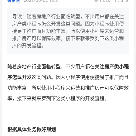
有赞说
2022-06-02 18:21
14.2k
349
新零售私享会
门店经营增长公开课
导读：
随着房地产行业面临转型，不少用户都在关注
AllValue
战略合作
房产类小程序怎么开发这类问题。因为小程序使用便
捷易于推广而且功能丰富，所以使用小程序来运营和
增长产品指南
推广房产可以保障效率，接下来就来罗列下这类小程
序的开发流程。
智库
产品场景库
产品更新动态
帮助中心
随着房地产行业面临转型，不少用户都在关注
房产类小程
序怎么开发
这类问题。因为小程序使用便捷易于推广而且
行业洞察
功能丰富，所以使用小程序来运营和推广房产可以保障效
品牌消费观
行业报告
率，接下来就来罗列下这类小程序的开发流程。
新零售资讯
培训课程
根据具体业务做好规划
私域课程
新零售内参