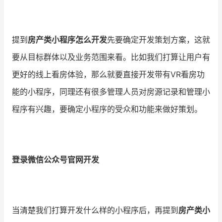
增长俱乐部
提到
房产类小程序怎么开发
先要确定开发策划方案，这就
增长俱乐部
有赞商盟
要从目标群体以及业务范围来看。比如我们打算让用户有
商家社区
社群交流
更好的线上看房体验，那么就要直接开发带有VR看房功
能的小程序，同理还有很多管理人员对房源记录和管理小
合作共进
程序有兴趣，要确定小程序的受众和功能来做好策划。
入驻有赞
认证代理商
认证服务商
设计服务商
有赞云
数据通服务
登录微信公众号官网开发
当清楚我们打算开发什么样的小程序后，再提到
房产类小