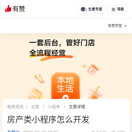
文章
问诊
群聊
学堂
推荐
分享
生意专家
导航
有赞学堂
有赞说增长
私域日历
增长方法
有赞说案例拆解
有赞专家说
有赞成功案例
新零售最佳实践
面对面聊增长
电商资讯
文章
小程序
文章详情
有赞春季发布会
实干家直播间
房产类小程序怎么开发
新零售大会
新零售茶会