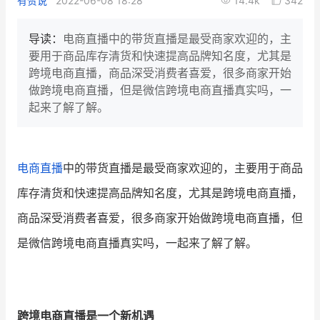
有赞说
2022-06-08 18:28
14.4k
342
新零售私享会
门店经营增长公开课
导读：
电商直播中的带货直播是最受商家欢迎的，主
AllValue
战略合作
要用于商品库存清货和快速提高品牌知名度，尤其是
跨境电商直播，商品深受消费者喜爱，很多商家开始
增长产品指南
做跨境电商直播，但是微信跨境电商直播真实吗，一
起来了解了解。
智库
产品场景库
产品更新动态
帮助中心
电商直播
中的带货直播是最受商家欢迎的，主要用于商品
行业洞察
库存清货和快速提高品牌知名度，尤其是跨境电商直播，
品牌消费观
行业报告
商品深受消费者喜爱，很多商家开始做跨境电商直播，但
是微信跨境电商直播真实吗，一起来了解了解。
新零售资讯
培训课程
跨境电商直播是一个新机遇
私域课程
新零售内参