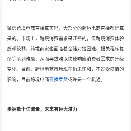
增长俱乐部
增长俱乐部
有赞商盟
微信跨境电商直播真实吗，大部分的跨境电商直播都是真
是的。市场上，跨境消费需求是旺盛的，但跨境消费体验
商家社区
社群交流
感却较弱。跨境商家也面临着仓储对接困难、报关程序复
合作共进
杂等系列难题，从而导致难以快速响应消费者需求的升级
入驻有赞
认证代理商
变化。目前，跨境电商市场现在仍未饱和，不过受疫情的
影响，目前跨境电商
直播卖货
或许是一个机遇。
认证服务商
设计服务商
有赞云
数据通服务
坐拥数十亿流量，未来有巨大潜力