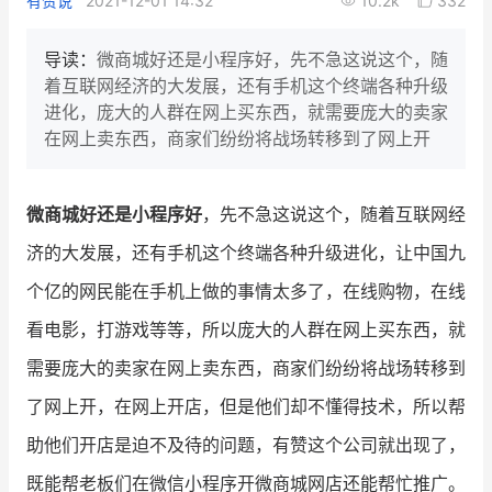
有赞说
2021-12-01 14:32
10.2k
332
新零售私享会
门店经营增长公开课
导读：
微商城好还是小程序好，先不急这说这个，随
AllValue
战略合作
着互联网经济的大发展，还有手机这个终端各种升级
进化，庞大的人群在网上买东西，就需要庞大的卖家
增长产品指南
在网上卖东西，商家们纷纷将战场转移到了网上开
智库
产品场景库
微商城好还是小程序好
，先不急这说这个，随着互联网经
产品更新动态
帮助中心
济的大发展，还有手机这个终端各种升级进化，让中国九
行业洞察
个亿的网民能在手机上做的事情太多了，在线购物，在线
看电影，打游戏等等，所以庞大的人群在网上买东西，就
品牌消费观
行业报告
需要庞大的卖家在网上卖东西，商家们纷纷将战场转移到
新零售资讯
了网上开，在网上开店，但是他们却不懂得技术，所以帮
培训课程
助他们开店是迫不及待的问题，有赞这个公司就出现了，
既能帮老板们在微信小程序开微商城网店还能帮忙推广。
私域课程
新零售内参