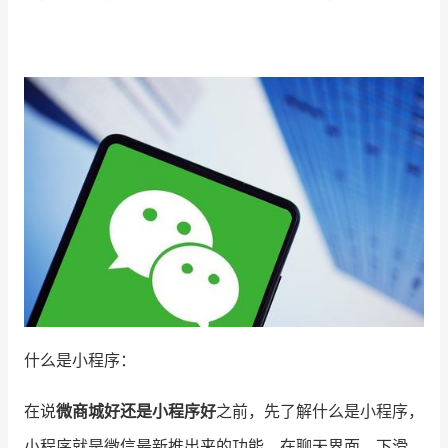
增长俱乐部
增长俱乐部
有赞商盟
商家社区
社群交流
合作共进
入驻有赞
认证代理商
认证服务商
设计服务商
有赞云
数据通服务
什么是小程序：
在说
微商城好还是小程序好
之前，先了解什么是小程序，
小程序就是微信最新推出来的功能，在聊天界面，下滑，