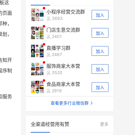
板这
小程序经营交流群
的页面
加入
3693
那种，
门店生意交流群
加入
规划，
2401
直播学习群
加入
2467
告知开
服饰商家大本营
加入
程序制
3520
食品商家大本营
加入
2919
和服务
查看更多行业微信群
全渠道经营用有赞
更多