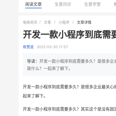
阅读文章
生意问诊
生意学堂
小鹿蓝蓝会员
BEIESTATE
电商资讯
文章
小程序
文章详情
休闲零食
商城
开发一款小程序到底需
母婴
80%
7900
+
万
1
2
复购率
一季度营收
top
亿元
有赞说
2022-03-30 17:57
类目销售额
年度GM
国民品牌副线的私域大爆发
三只松鼠旗下的网红婴儿辅食品
导读：
开发一款小程序到底需要多久？是很多企
牌，22天便拿下类目第一
他只用7年做到平台销冠，
是什么？一起来了解下。
域如何破局？
查看详情
查看详情
开发一款小程序到底需要多久？是很多企业最关心
起来了解下。
开发一款小程序到底需要多久？其实这个是没有固