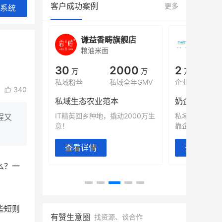
客户成功案例
更多
系统
旗舰店
白帝牛奶旗舰店
小鹿
小吃快餐
休闲零
000
2
900
80%
万
万人
万
+
域全年GMV
企业微信半年拉新
年销售额
复购率
340
奶企靠企业微信销售额翻8倍
国民品牌副
2000万生
私域样本打法！新希望白帝乳业
三只松鼠旗下
程又
靠企业微信实现销售额翻 8 倍！
牌，22天便拿
查看详情
查看详情
么？一
些短则
有赞生意圈
找资源、谈合作