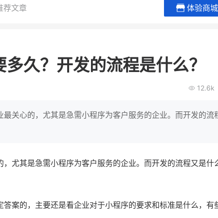
推荐文章
体验商城
贝易品牌
龙贝莱商城
谦益香畴
女装
粮油米面
要多久？开发的流程是什么？
200
200
30
2
万
%
万
月销
会员的客单价提升
私域粉丝
私
12.6k
V
发力私域月销200万
私域生态农业范本
有货源没流量？母婴馆如何破局
这家女装连锁如何借有赞破局新
IT精英回乡种地，撬动
业最关心的，尤其是急需小程序为客户服务的企业。而开发的流
零售？
意！
转战私
查看详情
查看详情
的，尤其是急需小程序为客户服务的企业。而开发的流程又是什
定答案的，主要还是看企业对于小程序的要求和标准是什么，有